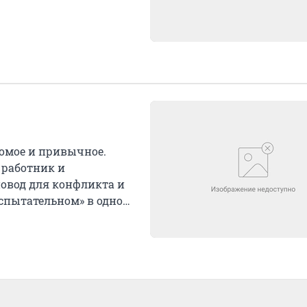
омое и привычное.
 работник и
повод для конфликта и
испытательном» в одном