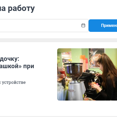
на работу
Примен
дочку:
чашкой» при
и устройстве