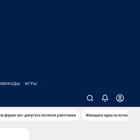
ОМОКОДЫ
ИГРЫ
На ферме экс-депутата погибли работники
Женщина едва не истекла кро