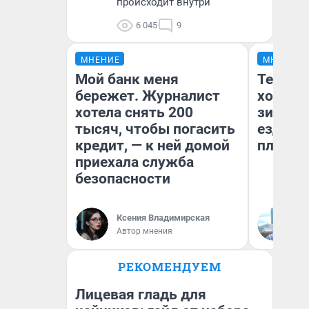
происходит внутри
6 045
9
МНЕНИЕ
МНЕНИЕ
Мой банк меня
Тепло 
бережет. Журналист
холодн
хотела снять 200
зимой.
тысяч, чтобы погасить
ездит н
кредит, — к ней домой
плюсы 
приехала служба
безопасности
Ксения Владимирская
Д
Автор мнения
РЕКОМЕНДУЕМ
Лицевая гладь для