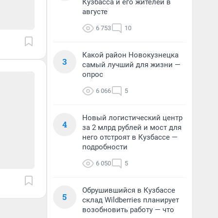
Кузбасса и его жителей в
августе
6 753
10
Какой район Новокузнецка
3
самый лучший для жизни —
опрос
6 066
5
Новый логистический центр
4
за 2 млрд рублей и мост для
него отстроят в Кузбассе —
подробности
6 050
5
Обрушившийся в Кузбассе
5
склад Wildberries планирует
возобновить работу — что