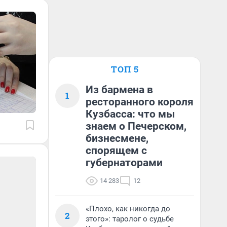
ТОП 5
Из бармена в
1
ресторанного короля
Кузбасса: что мы
знаем о Печерском,
бизнесмене,
спорящем с
губернаторами
14 283
12
«Плохо, как никогда до
2
этого»: таролог о судьбе