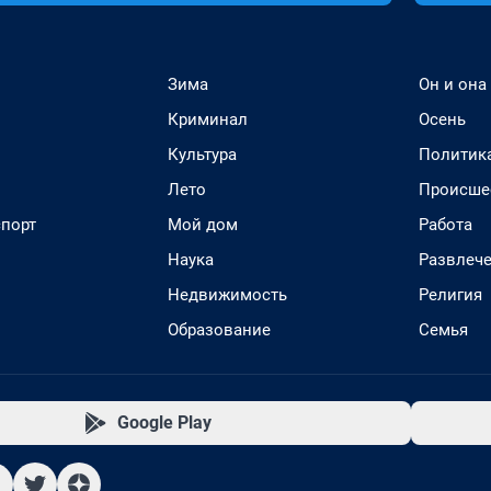
Зима
Он и она
Криминал
Осень
Культура
Политик
Лето
Происше
спорт
Мой дом
Работа
Наука
Развлеч
Недвижимость
Религия
Образование
Семья
Google Play