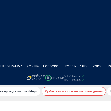
ЛЕПРОГРАММА
АФИША
ГОРОСКОП
КУРСЫ ВАЛЮТ
ZODY
ПР
USD 82,17
СЕЙЧАС
0
ПРОБКИ
+14°C
EUR 94,84
ый проезд с картой «Мир»
Кузбасский мэр-взяточник хочет домой