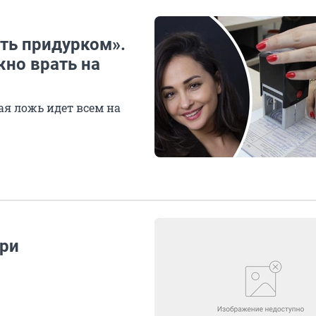
ть придурком».
жно врать на
ая ложь идет всем на
при