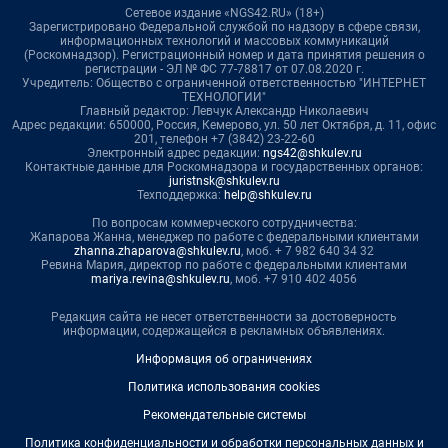
Сетевое издание «NGS42.RU» (18+)
Зарегистрировано Федеральной службой по надзору в сфере связи,
информационных технологий и массовых коммуникаций
(Роскомнадзор). Регистрационный номер и дата принятия решения о
регистрации - ЭЛ № ФС 77-78817 от 07.08.2020 г.
Учредитель: Общество с ограниченной ответственностью "ИНТЕРНЕТ
ТЕХНОЛОГИИ"
Главный редактор: Левчук Александр Николаевич
Адрес редакции: 650000, Россия, Кемерово, ул. 50 лет Октября, д. 11, офис
201, телефон +7 (3842) 23-22-60
Электронный адрес редакции:
ngs42@shkulev.ru
Контактные данные для Роскомнадзора и государственных органов:
juristnsk@shkulev.ru
Техподдержка:
help@shkulev.ru
По вопросам коммерческого сотрудничества:
Жапарова Жанна, менеджер по работе с федеральными клиентами
zhanna.zhaparova@shkulev.ru
, моб. + 7 982 640 34 32
Ревина Мария, директор по работе с федеральными клиентами
mariya.revina@shkulev.ru
, моб. +7 910 402 4056
Редакция сайта не несет ответственности за достоверность
информации, содержащейся в рекламных объявлениях.
Информация об ограничениях
Политика использования cookies
Рекомендательные системы
Политика конфиденциальности и обработки персональных данных и