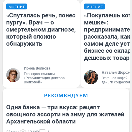
МНЕНИЕ
МНЕНИЕ
«Спуталась речь, понес
«Покупаешь кот
пургу». Врач — о
мешке»:
смертельном диагнозе,
предпринимате
который сложно
рассказала, как
обнаружить
самом деле уст
бизнес со скла
дешевых товар
Ирина Волкова
Наталья Шорохо
Главврач клиники
«Реабилитация доктора
Открыла кофейну
Волковой»
деньги соцразви
РЕКОМЕНДУЕМ
Одна банка — три вкуса: рецепт
овощного ассорти на зиму для жителей
Архангельской области
23 часа
12 649
1