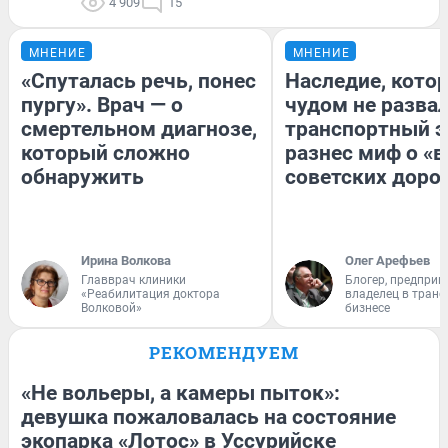
4 909
15
МНЕНИЕ
МНЕНИЕ
«Спуталась речь, понес
Наследие, кото
пургу». Врач — о
чудом не разва
смертельном диагнозе,
транспортный э
который сложно
разнес миф о «
обнаружить
советских доро
Ирина Волкова
Олег Арефьев
Главврач клиники
Блогер, предприн
«Реабилитация доктора
владелец в тран
Волковой»
бизнесе
РЕКОМЕНДУЕМ
«Не вольеры, а камеры пыток»:
девушка пожаловалась на состояние
экопарка «Лотос» в Уссурийске