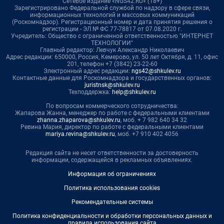
Сетевое издание «NGS42.RU» (18+)
Зарегистрировано Федеральной службой по надзору в сфере связи,
информационных технологий и массовых коммуникаций
(Роскомнадзор). Регистрационный номер и дата принятия решения о
регистрации - ЭЛ № ФС 77-78817 от 07.08.2020 г.
Учредитель: Общество с ограниченной ответственностью "ИНТЕРНЕТ
ТЕХНОЛОГИИ"
Главный редактор: Левчук Александр Николаевич
Адрес редакции: 650000, Россия, Кемерово, ул. 50 лет Октября, д. 11, офис
201, телефон +7 (3842) 23-22-60
Электронный адрес редакции:
ngs42@shkulev.ru
Контактные данные для Роскомнадзора и государственных органов:
juristnsk@shkulev.ru
Техподдержка:
help@shkulev.ru
По вопросам коммерческого сотрудничества:
Жапарова Жанна, менеджер по работе с федеральными клиентами
zhanna.zhaparova@shkulev.ru
, моб. + 7 982 640 34 32
Ревина Мария, директор по работе с федеральными клиентами
mariya.revina@shkulev.ru
, моб. +7 910 402 4056
Редакция сайта не несет ответственности за достоверность
информации, содержащейся в рекламных объявлениях.
Информация об ограничениях
Политика использования cookies
Рекомендательные системы
Политика конфиденциальности и обработки персональных данных и
правила использования сайта