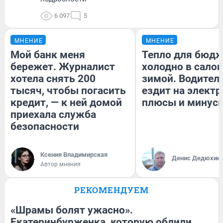
6 097
5
МНЕНИЕ
МНЕНИЕ
Мой банк меня
Тепло для бюдж
бережет. Журналист
холодно в сало
хотела снять 200
зимой. Водитель
тысяч, чтобы погасить
ездит на электр
кредит, — к ней домой
плюсы и минус
приехала служба
безопасности
Ксения Владимирская
Денис Дедюхин
Автор мнения
РЕКОМЕНДУЕМ
«Шрамы болят ужасно».
Екатеринбурженка, которую облили