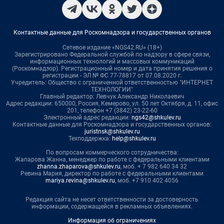
Контактные данные для Роскомнадзора и государственных органов
Сетевое издание «NGS42.RU» (18+)
Зарегистрировано Федеральной службой по надзору в сфере связи,
информационных технологий и массовых коммуникаций
(Роскомнадзор). Регистрационный номер и дата принятия решения о
регистрации - ЭЛ № ФС 77-78817 от 07.08.2020 г.
Учредитель: Общество с ограниченной ответственностью "ИНТЕРНЕТ
ТЕХНОЛОГИИ"
Главный редактор: Левчук Александр Николаевич
Адрес редакции: 650000, Россия, Кемерово, ул. 50 лет Октября, д. 11, офис
201, телефон +7 (3842) 23-22-60
Электронный адрес редакции:
ngs42@shkulev.ru
Контактные данные для Роскомнадзора и государственных органов:
juristnsk@shkulev.ru
Техподдержка:
help@shkulev.ru
По вопросам коммерческого сотрудничества:
Жапарова Жанна, менеджер по работе с федеральными клиентами
zhanna.zhaparova@shkulev.ru
, моб. + 7 982 640 34 32
Ревина Мария, директор по работе с федеральными клиентами
mariya.revina@shkulev.ru
, моб. +7 910 402 4056
Редакция сайта не несет ответственности за достоверность
информации, содержащейся в рекламных объявлениях.
Информация об ограничениях