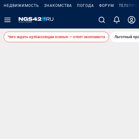
НЕДВИЖИМОСТЬ
ЗНАКОМСТВА
ПОГОДА
ФОРУМ
ТЕЛЕПРО
Чего ждать кузбассовцам осенью — ответ экономиста
Льготный про