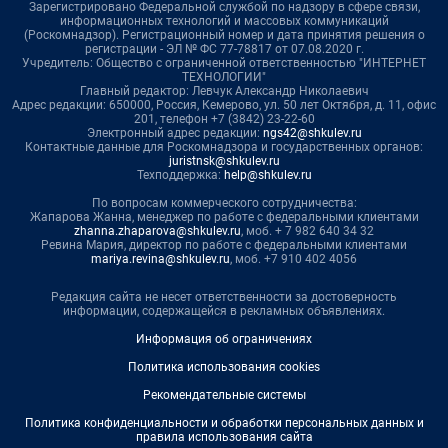
Зарегистрировано Федеральной службой по надзору в сфере связи,
информационных технологий и массовых коммуникаций
(Роскомнадзор). Регистрационный номер и дата принятия решения о
регистрации - ЭЛ № ФС 77-78817 от 07.08.2020 г.
Учредитель: Общество с ограниченной ответственностью "ИНТЕРНЕТ
ТЕХНОЛОГИИ"
Главный редактор: Левчук Александр Николаевич
Адрес редакции: 650000, Россия, Кемерово, ул. 50 лет Октября, д. 11, офис
201, телефон +7 (3842) 23-22-60
Электронный адрес редакции:
ngs42@shkulev.ru
Контактные данные для Роскомнадзора и государственных органов:
juristnsk@shkulev.ru
Техподдержка:
help@shkulev.ru
По вопросам коммерческого сотрудничества:
Жапарова Жанна, менеджер по работе с федеральными клиентами
zhanna.zhaparova@shkulev.ru
, моб. + 7 982 640 34 32
Ревина Мария, директор по работе с федеральными клиентами
mariya.revina@shkulev.ru
, моб. +7 910 402 4056
Редакция сайта не несет ответственности за достоверность
информации, содержащейся в рекламных объявлениях.
Информация об ограничениях
Политика использования cookies
Рекомендательные системы
Политика конфиденциальности и обработки персональных данных и
правила использования сайта