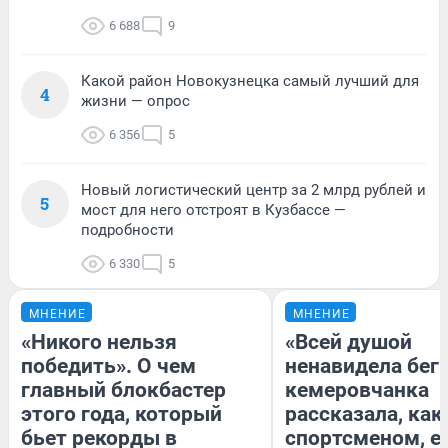
6 688
9
Какой район Новокузнецка самый лучший для
4
жизни — опрос
6 356
5
Новый логистический центр за 2 млрд рублей и
5
мост для него отстроят в Кузбассе —
подробности
6 330
5
МНЕНИЕ
МНЕНИЕ
«Никого нельзя
«Всей душой
победить». О чем
ненавидела бег»
главный блокбастер
кемеровчанка
этого года, который
рассказала, как
бьет рекорды в
спортсменом, е