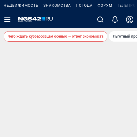
НЕДВИЖИМОСТЬ
ЗНАКОМСТВА
ПОГОДА
ФОРУМ
ТЕЛЕПРО
Чего ждать кузбассовцам осенью — ответ экономиста
Льготный про