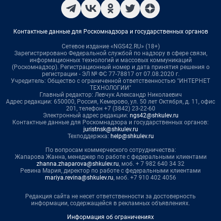
Контактные данные для Роскомнадзора и государственных органов
Сетевое издание «NGS42.RU» (18+)
Зарегистрировано Федеральной службой по надзору в сфере связи,
информационных технологий и массовых коммуникаций
(Роскомнадзор). Регистрационный номер и дата принятия решения о
регистрации - ЭЛ № ФС 77-78817 от 07.08.2020 г.
Учредитель: Общество с ограниченной ответственностью "ИНТЕРНЕТ
ТЕХНОЛОГИИ"
Главный редактор: Левчук Александр Николаевич
Адрес редакции: 650000, Россия, Кемерово, ул. 50 лет Октября, д. 11, офис
201, телефон +7 (3842) 23-22-60
Электронный адрес редакции:
ngs42@shkulev.ru
Контактные данные для Роскомнадзора и государственных органов:
juristnsk@shkulev.ru
Техподдержка:
help@shkulev.ru
По вопросам коммерческого сотрудничества:
Жапарова Жанна, менеджер по работе с федеральными клиентами
zhanna.zhaparova@shkulev.ru
, моб. + 7 982 640 34 32
Ревина Мария, директор по работе с федеральными клиентами
mariya.revina@shkulev.ru
, моб. +7 910 402 4056
Редакция сайта не несет ответственности за достоверность
информации, содержащейся в рекламных объявлениях.
Информация об ограничениях