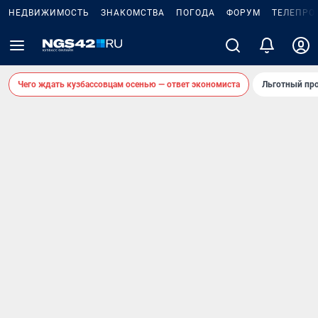
НЕДВИЖИМОСТЬ
ЗНАКОМСТВА
ПОГОДА
ФОРУМ
ТЕЛЕПРО
Чего ждать кузбассовцам осенью — ответ экономиста
Льготный про