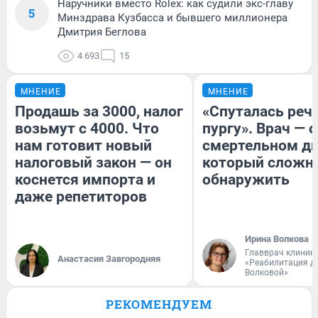
Наручники вместо Rolex: как судили экс-главу
5
Минздрава Кузбасса и бывшего миллионера
Дмитрия Беглова
4 693
15
МНЕНИЕ
МНЕНИЕ
Продашь за 3000, налог
«Спуталась речь
возьмут с 4000. Что
пургу». Врач — о
нам готовит новый
смертельном ди
налоговый закон — он
который сложн
коснется импорта и
обнаружить
даже репетиторов
Ирина Волкова
Главврач клиник
Анастасия Завгородняя
«Реабилитация д
Волковой»
РЕКОМЕНДУЕМ