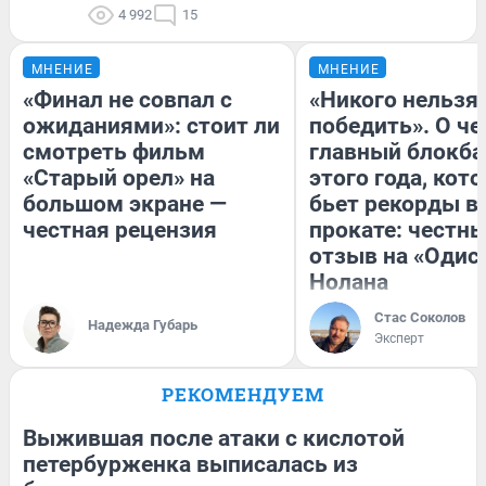
4 992
15
МНЕНИЕ
МНЕНИЕ
«Финал не совпал с
«Никого нельзя
ожиданиями»: стоит ли
победить». О ч
смотреть фильм
главный блокба
«Старый орел» на
этого года, кот
большом экране —
бьет рекорды в
честная рецензия
прокате: честн
отзыв на «Одис
Нолана
Стас Соколов
Надежда Губарь
Эксперт
РЕКОМЕНДУЕМ
Выжившая после атаки с кислотой
петербурженка выписалась из