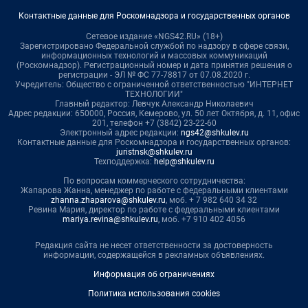
Контактные данные для Роскомнадзора и государственных органов
Сетевое издание «NGS42.RU» (18+)
Зарегистрировано Федеральной службой по надзору в сфере связи,
информационных технологий и массовых коммуникаций
(Роскомнадзор). Регистрационный номер и дата принятия решения о
регистрации - ЭЛ № ФС 77-78817 от 07.08.2020 г.
Учредитель: Общество с ограниченной ответственностью "ИНТЕРНЕТ
ТЕХНОЛОГИИ"
Главный редактор: Левчук Александр Николаевич
Адрес редакции: 650000, Россия, Кемерово, ул. 50 лет Октября, д. 11, офис
201, телефон +7 (3842) 23-22-60
Электронный адрес редакции:
ngs42@shkulev.ru
Контактные данные для Роскомнадзора и государственных органов:
juristnsk@shkulev.ru
Техподдержка:
help@shkulev.ru
По вопросам коммерческого сотрудничества:
Жапарова Жанна, менеджер по работе с федеральными клиентами
zhanna.zhaparova@shkulev.ru
, моб. + 7 982 640 34 32
Ревина Мария, директор по работе с федеральными клиентами
mariya.revina@shkulev.ru
, моб. +7 910 402 4056
Редакция сайта не несет ответственности за достоверность
информации, содержащейся в рекламных объявлениях.
Информация об ограничениях
Политика использования cookies