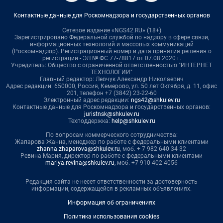
Контактные данные для Роскомнадзора и государственных органов
Сетевое издание «NGS42.RU» (18+)
Зарегистрировано Федеральной службой по надзору в сфере связи,
информационных технологий и массовых коммуникаций
(Роскомнадзор). Регистрационный номер и дата принятия решения о
регистрации - ЭЛ № ФС 77-78817 от 07.08.2020 г.
Учредитель: Общество с ограниченной ответственностью "ИНТЕРНЕТ
ТЕХНОЛОГИИ"
Главный редактор: Левчук Александр Николаевич
Адрес редакции: 650000, Россия, Кемерово, ул. 50 лет Октября, д. 11, офис
201, телефон +7 (3842) 23-22-60
Электронный адрес редакции:
ngs42@shkulev.ru
Контактные данные для Роскомнадзора и государственных органов:
juristnsk@shkulev.ru
Техподдержка:
help@shkulev.ru
По вопросам коммерческого сотрудничества:
Жапарова Жанна, менеджер по работе с федеральными клиентами
zhanna.zhaparova@shkulev.ru
, моб. + 7 982 640 34 32
Ревина Мария, директор по работе с федеральными клиентами
mariya.revina@shkulev.ru
, моб. +7 910 402 4056
Редакция сайта не несет ответственности за достоверность
информации, содержащейся в рекламных объявлениях.
Информация об ограничениях
Политика использования cookies