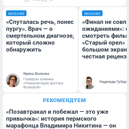
МНЕНИЕ
МНЕНИЕ
«Спуталась речь, понес
«Финал не совпа
пургу». Врач — о
ожиданиями»: с
смертельном диагнозе,
смотреть филь
который сложно
«Старый орел» 
обнаружить
большом экран
честная реценз
Ирина Волкова
Главврач клиники
Надежда Губарь
«Реабилитация доктора
Волковой»
РЕКОМЕНДУЕМ
«Позавтракал и побежал — это уже
привычка»: история пермского
марафонца Владимира Никитина — он