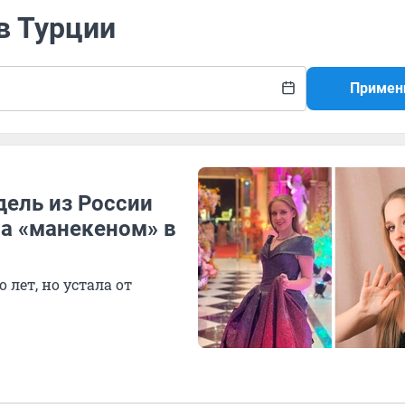
в Турции
Примен
дель из России
ла «манекеном» в
лет, но устала от