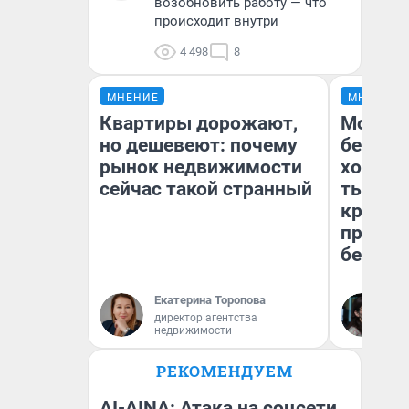
возобновить работу — что
происходит внутри
4 498
8
МНЕНИЕ
МНЕНИЕ
Квартиры дорожают,
Мой ба
но дешевеют: почему
береже
рынок недвижимости
хотела 
сейчас такой странный
тысяч,
кредит,
приеха
безопа
Екатерина Торопова
Кс
директор агентства
Ав
недвижимости
РЕКОМЕНДУЕМ
AI-AINA: Атака на соцсети