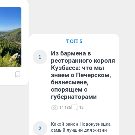
ТОП 5
Из бармена в
1
ресторанного короля
Кузбасса: что мы
знаем о Печерском,
бизнесмене,
спорящем с
губернаторами
14 135
12
Какой район Новокузнецка
2
самый лучший для жизни —