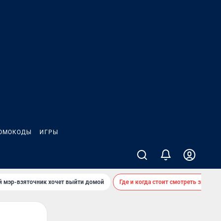
ОМОКОДЫ
ИГРЫ
й мэр-взяточник хочет выйти домой
Где и когда стоит смотреть звездоп