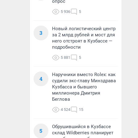
опрос
5 936
5
Новый логистический центр
3
за 2 млрд рублей и мост для
него отстроят в Кузбассе —
подробности
5 881
5
Наручники вместо Rolex: как
4
судили экс-главу Минздрава
Кузбасса и бывшего
миллионера Дмитрия
Беглова
4 524
15
Обрушившийся в Кузбассе
5
склад Wildberries планирует