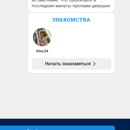
во Вьетнаме. Что произошло в
последние минуты пропажи девушки
ЗНАКОМСТВА
irina
,
64
Начать знакомиться