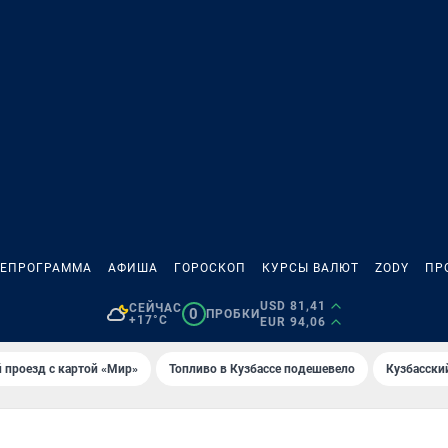
ЛЕПРОГРАММА
АФИША
ГОРОСКОП
КУРСЫ ВАЛЮТ
ZODY
ПР
USD 81,41
СЕЙЧАС
0
ПРОБКИ
+17°C
EUR 94,06
 проезд с картой «Мир»
Топливо в Кузбассе подешевело
Кузбасски