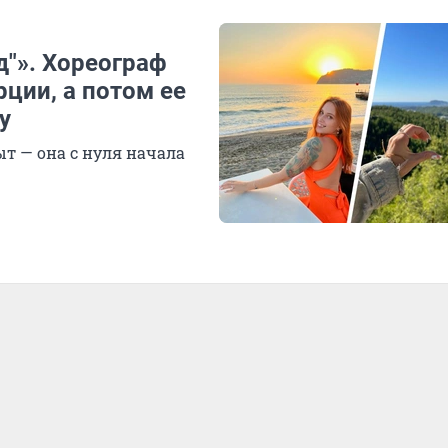
д"». Хореограф
рции, а потом ее
у
т — она с нуля начала