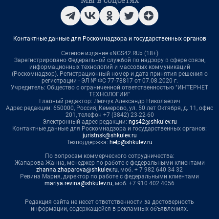
Контактные данные для Роскомнадзора и государственных органов
Сетевое издание «NGS42.RU» (18+)
Зарегистрировано Федеральной службой по надзору в сфере связи,
информационных технологий и массовых коммуникаций
(Роскомнадзор). Регистрационный номер и дата принятия решения о
регистрации - ЭЛ № ФС 77-78817 от 07.08.2020 г.
Учредитель: Общество с ограниченной ответственностью "ИНТЕРНЕТ
ТЕХНОЛОГИИ"
Главный редактор: Левчук Александр Николаевич
Адрес редакции: 650000, Россия, Кемерово, ул. 50 лет Октября, д. 11, офис
201, телефон +7 (3842) 23-22-60
Электронный адрес редакции:
ngs42@shkulev.ru
Контактные данные для Роскомнадзора и государственных органов:
juristnsk@shkulev.ru
Техподдержка:
help@shkulev.ru
По вопросам коммерческого сотрудничества:
Жапарова Жанна, менеджер по работе с федеральными клиентами
zhanna.zhaparova@shkulev.ru
, моб. + 7 982 640 34 32
Ревина Мария, директор по работе с федеральными клиентами
mariya.revina@shkulev.ru
, моб. +7 910 402 4056
Редакция сайта не несет ответственности за достоверность
информации, содержащейся в рекламных объявлениях.