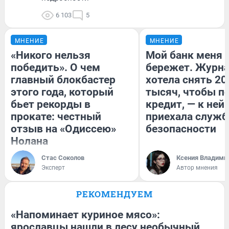
6 103
5
МНЕНИЕ
МНЕНИЕ
«Никого нельзя
Мой банк меня
победить». О чем
бережет. Журн
главный блокбастер
хотела снять 20
этого года, который
тысяч, чтобы п
бьет рекорды в
кредит, — к ней
прокате: честный
приехала служб
отзыв на «Одиссею»
безопасности
Нолана
Стас Соколов
Ксения Владими
Эксперт
Автор мнения
РЕКОМЕНДУЕМ
«Напоминает куриное мясо»:
ярославцы нашли в лесу необычный