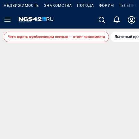
НЕДВИЖИМОСТЬ
ЗНАКОМСТВА
ПОГОДА
ФОРУМ
ТЕЛЕПРО
Чего ждать кузбассовцам осенью — ответ экономиста
Льготный про