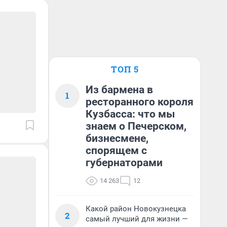
ТОП 5
Из бармена в
1
ресторанного короля
Кузбасса: что мы
знаем о Печерском,
бизнесмене,
спорящем с
губернаторами
14 263
12
Какой район Новокузнецка
2
самый лучший для жизни —