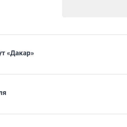
ут «Дакар»
ля