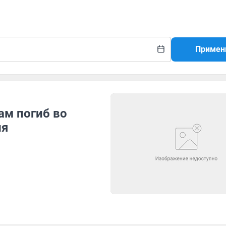
Примен
ам погиб во
ля