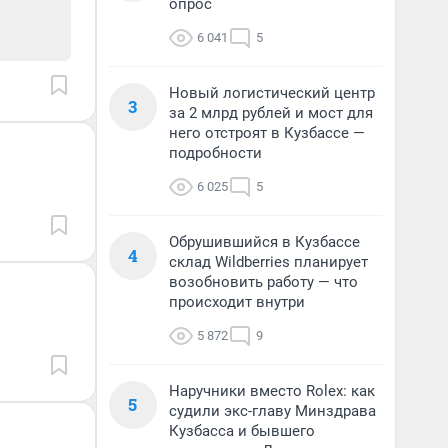
опрос
6 041
5
Новый логистический центр
3
за 2 млрд рублей и мост для
него отстроят в Кузбассе —
подробности
6 025
5
Обрушившийся в Кузбассе
4
склад Wildberries планирует
возобновить работу — что
происходит внутри
5 872
9
Наручники вместо Rolex: как
5
судили экс-главу Минздрава
Кузбасса и бывшего