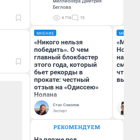
миллионера Дмитрия
Беглова
4 716
15
МНЕНИЕ
МНЕНИЕ
«Никого нельзя
«Мы ви
победить». О чем
Нолана
главный блокбастер
настро
этого года, который
смотре
бьет рекорды в
чтобы 
прокате: честный
выгляд
отзыв на «Одиссею»
Нолана
Стас Соколов
На
Эксперт
РЕКОМЕНДУЕМ
На пляже под