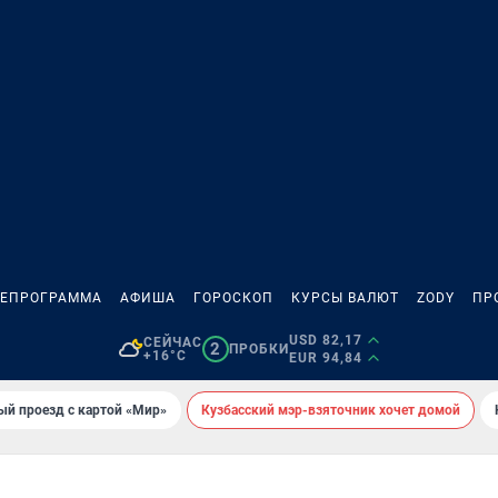
ЛЕПРОГРАММА
АФИША
ГОРОСКОП
КУРСЫ ВАЛЮТ
ZODY
ПР
USD 82,17
СЕЙЧАС
2
ПРОБКИ
+16°C
EUR 94,84
ый проезд с картой «Мир»
Кузбасский мэр-взяточник хочет домой