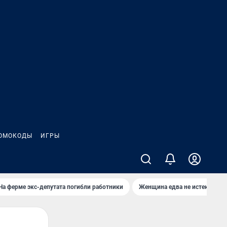
ОМОКОДЫ
ИГРЫ
На ферме экс-депутата погибли работники
Женщина едва не истекла кро