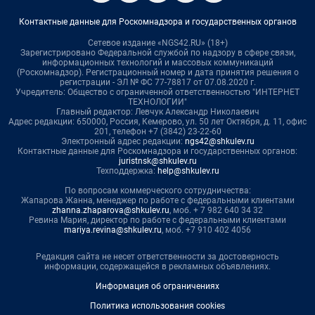
Контактные данные для Роскомнадзора и государственных органов
Сетевое издание «NGS42.RU» (18+)
Зарегистрировано Федеральной службой по надзору в сфере связи,
информационных технологий и массовых коммуникаций
(Роскомнадзор). Регистрационный номер и дата принятия решения о
регистрации - ЭЛ № ФС 77-78817 от 07.08.2020 г.
Учредитель: Общество с ограниченной ответственностью "ИНТЕРНЕТ
ТЕХНОЛОГИИ"
Главный редактор: Левчук Александр Николаевич
Адрес редакции: 650000, Россия, Кемерово, ул. 50 лет Октября, д. 11, офис
201, телефон +7 (3842) 23-22-60
Электронный адрес редакции:
ngs42@shkulev.ru
Контактные данные для Роскомнадзора и государственных органов:
juristnsk@shkulev.ru
Техподдержка:
help@shkulev.ru
По вопросам коммерческого сотрудничества:
Жапарова Жанна, менеджер по работе с федеральными клиентами
zhanna.zhaparova@shkulev.ru
, моб. + 7 982 640 34 32
Ревина Мария, директор по работе с федеральными клиентами
mariya.revina@shkulev.ru
, моб. +7 910 402 4056
Редакция сайта не несет ответственности за достоверность
информации, содержащейся в рекламных объявлениях.
Информация об ограничениях
Политика использования cookies