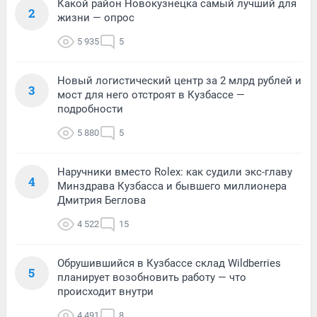
Какой район Новокузнецка самый лучший для
2
жизни — опрос
5 935
5
Новый логистический центр за 2 млрд рублей и
3
мост для него отстроят в Кузбассе —
подробности
5 880
5
Наручники вместо Rolex: как судили экс-главу
4
Минздрава Кузбасса и бывшего миллионера
Дмитрия Беглова
4 522
15
Обрушившийся в Кузбассе склад Wildberries
5
планирует возобновить работу — что
происходит внутри
4 491
8