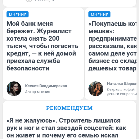
МНЕНИЕ
МНЕНИЕ
Мой банк меня
«Покупаешь кот
бережет. Журналист
мешке»:
хотела снять 200
предпринимате
тысяч, чтобы погасить
рассказала, как
кредит, — к ней домой
самом деле уст
приехала служба
бизнес со скла
безопасности
дешевых товар
Наталья Шорохо
Ксения Владимирская
Открыла кофейну
Автор мнения
деньги соцразви
РЕКОМЕНДУЕМ
«Я не жалуюсь». Строитель лишился
рук и ног и стал звездой соцсетей: как
он живет и почему его семью искал