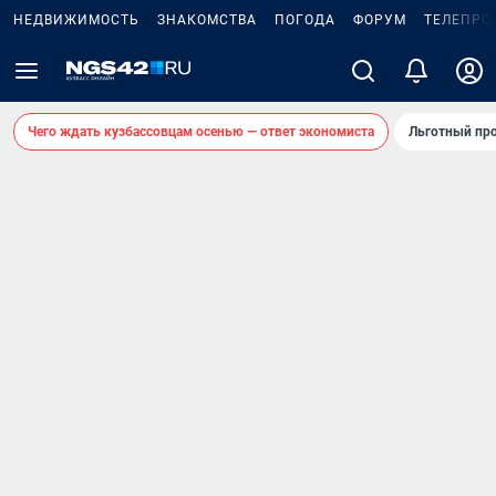
НЕДВИЖИМОСТЬ
ЗНАКОМСТВА
ПОГОДА
ФОРУМ
ТЕЛЕПРО
Чего ждать кузбассовцам осенью — ответ экономиста
Льготный про