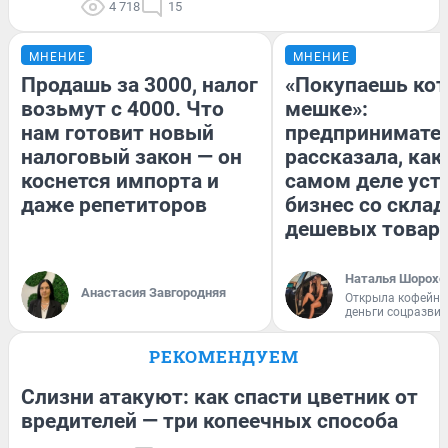
4 718
15
МНЕНИЕ
МНЕНИЕ
Продашь за 3000, налог
«Покупаешь кот
возьмут с 4000. Что
мешке»:
нам готовит новый
предпринимате
налоговый закон — он
рассказала, как
коснется импорта и
самом деле уст
даже репетиторов
бизнес со скла
дешевых товар
Наталья Шорохо
Анастасия Завгородняя
Открыла кофейну
деньги соцразви
РЕКОМЕНДУЕМ
Слизни атакуют: как спасти цветник от
вредителей — три копеечных способа