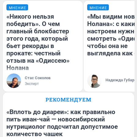
МНЕНИЕ
МНЕНИЕ
«Никого нельзя
«Мы видим нов
победить». О чем
Нолана»: с каки
главный блокбастер
настроем нужн
этого года, который
смотреть «Одис
бьет рекорды в
чтобы она не
прокате: честный
выглядела как 
отзыв на «Одиссею»
Нолана
Стас Соколов
Надежда Губарь
Эксперт
РЕКОМЕНДУЕМ
«Вплоть до диареи»: как правильно
пить иван-чай — новосибирский
нутрициолог подсчитал допустимое
количество чашек