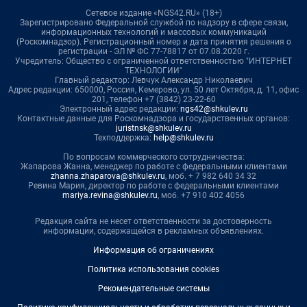
Сетевое издание «NGS42.RU» (18+)
Зарегистрировано Федеральной службой по надзору в сфере связи,
информационных технологий и массовых коммуникаций
(Роскомнадзор). Регистрационный номер и дата принятия решения о
регистрации - ЭЛ № ФС 77-78817 от 07.08.2020 г.
Учредитель: Общество с ограниченной ответственностью "ИНТЕРНЕТ
ТЕХНОЛОГИИ"
Главный редактор: Левчук Александр Николаевич
Адрес редакции: 650000, Россия, Кемерово, ул. 50 лет Октября, д. 11, офис
201, телефон +7 (3842) 23-22-60
Электронный адрес редакции:
ngs42@shkulev.ru
Контактные данные для Роскомнадзора и государственных органов:
juristnsk@shkulev.ru
Техподдержка:
help@shkulev.ru
По вопросам коммерческого сотрудничества:
Жапарова Жанна, менеджер по работе с федеральными клиентами
zhanna.zhaparova@shkulev.ru
, моб. + 7 982 640 34 32
Ревина Мария, директор по работе с федеральными клиентами
mariya.revina@shkulev.ru
, моб. +7 910 402 4056
Редакция сайта не несет ответственности за достоверность
информации, содержащейся в рекламных объявлениях.
Информация об ограничениях
Политика использования cookies
Рекомендательные системы