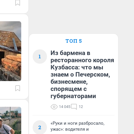
ТОП 5
Из бармена в
1
ресторанного короля
Кузбасса: что мы
знаем о Печерском,
бизнесмене,
спорящем с
губернаторами
14 045
12
«Руки и ноги разбросало,
2
ужас»: водителя и