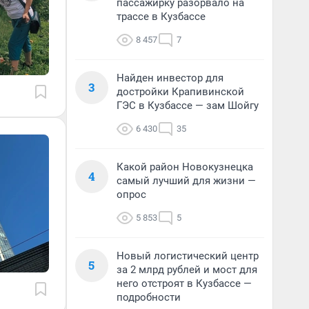
пассажирку разорвало на
трассе в Кузбассе
8 457
7
Найден инвестор для
3
достройки Крапивинской
ГЭС в Кузбассе — зам Шойгу
6 430
35
Какой район Новокузнецка
4
самый лучший для жизни —
опрос
5 853
5
Новый логистический центр
5
за 2 млрд рублей и мост для
него отстроят в Кузбассе —
подробности