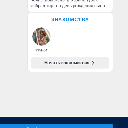
убийством жены в Казани турок
забрал торт на день рождения сына
ЗНАКОМСТВА
irina
,
64
Начать знакомиться