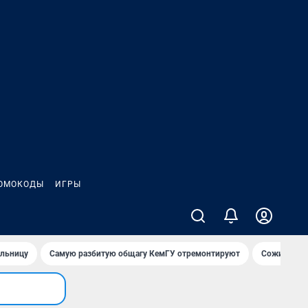
ОМОКОДЫ
ИГРЫ
ольницу
Самую разбитую общагу КемГУ отремонтируют
Сожительни