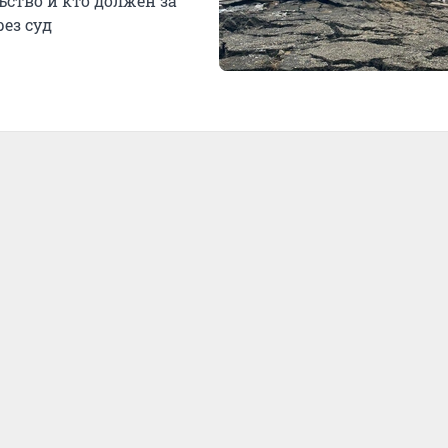
ьство и кто должен за
рез суд