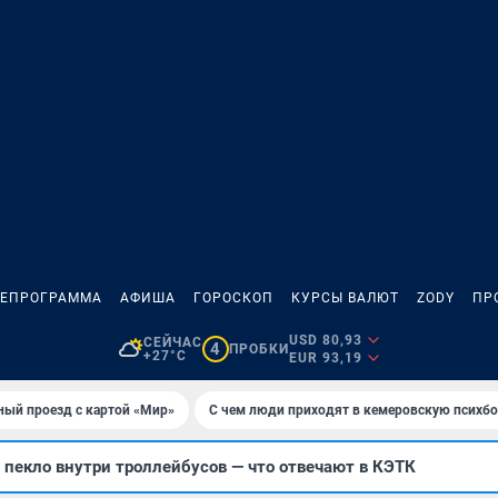
ЛЕПРОГРАММА
АФИША
ГОРОСКОП
КУРСЫ ВАЛЮТ
ZODY
ПР
USD 80,93
СЕЙЧАС
4
ПРОБКИ
+27°C
EUR 93,19
ный проезд с картой «Мир»
С чем люди приходят в кемеровскую психб
пекло внутри троллейбусов — что отвечают в КЭТК