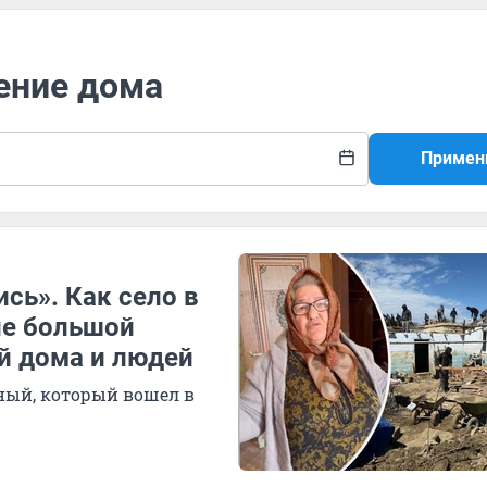
ение дома
Примен
сь». Как село в
ле большой
й дома и людей
ный, который вошел в