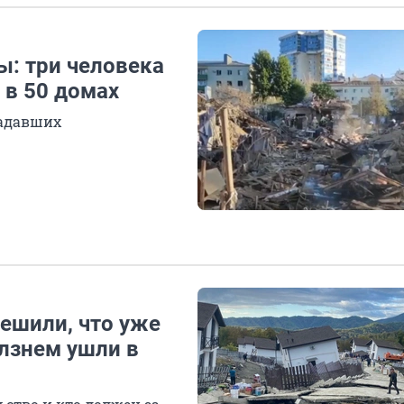
ы: три человека
 в 50 домах
радавших
решили, что уже
олзнем ушли в