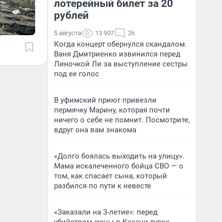
лотерейный билет за 20
рублей
5 августа
13 907
26
Когда концерт обернулся скандалом.
Ваня Дмитриенко извинился перед
Линочкой Ли за выступление сестры
под ее голос
В уфимский приют привезли
пермячку Марину, которая почти
ничего о себе не помнит. Посмотрите,
вдруг она вам знакома
«Долго боялась выходить на улицу».
Мама искалеченного бойца СВО — о
том, как спасает сына, который
разбился по пути к невесте
«Заказали на 3-летие»: перед