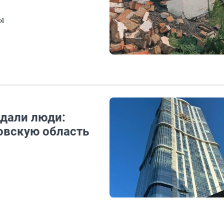
ы
дали люди:
овскую область