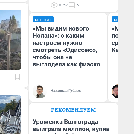
5 793
5
МНЕНИЕ
МНЕНИЕ
«Мы видим нового
«Машин
Нолана»: с каким
полете
настроем нужно
сравни
смотреть «Одиссею»,
Казахс
чтобы она не
выглядела как фиаско
Надежда Губарь
Ан
РЕКОМЕНДУЕМ
Уроженка Волгограда
выиграла миллион, купив