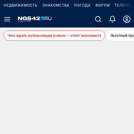
НЕДВИЖИМОСТЬ
ЗНАКОМСТВА
ПОГОДА
ФОРУМ
ТЕЛЕПРО
Чего ждать кузбассовцам осенью — ответ экономиста
Льготный про