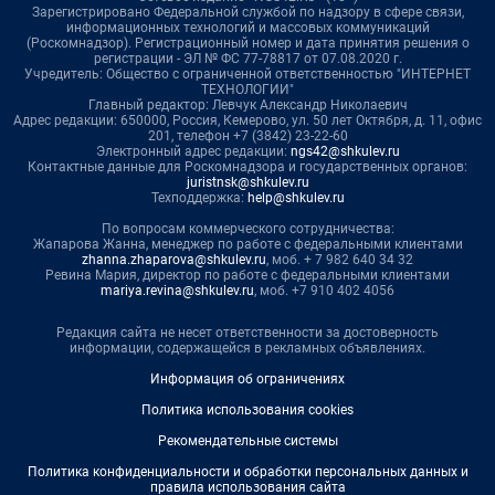
Зарегистрировано Федеральной службой по надзору в сфере связи,
информационных технологий и массовых коммуникаций
(Роскомнадзор). Регистрационный номер и дата принятия решения о
регистрации - ЭЛ № ФС 77-78817 от 07.08.2020 г.
Учредитель: Общество с ограниченной ответственностью "ИНТЕРНЕТ
ТЕХНОЛОГИИ"
Главный редактор: Левчук Александр Николаевич
Адрес редакции: 650000, Россия, Кемерово, ул. 50 лет Октября, д. 11, офис
201, телефон +7 (3842) 23-22-60
Электронный адрес редакции:
ngs42@shkulev.ru
Контактные данные для Роскомнадзора и государственных органов:
juristnsk@shkulev.ru
Техподдержка:
help@shkulev.ru
По вопросам коммерческого сотрудничества:
Жапарова Жанна, менеджер по работе с федеральными клиентами
zhanna.zhaparova@shkulev.ru
, моб. + 7 982 640 34 32
Ревина Мария, директор по работе с федеральными клиентами
mariya.revina@shkulev.ru
, моб. +7 910 402 4056
Редакция сайта не несет ответственности за достоверность
информации, содержащейся в рекламных объявлениях.
Информация об ограничениях
Политика использования cookies
Рекомендательные системы
Политика конфиденциальности и обработки персональных данных и
правила использования сайта