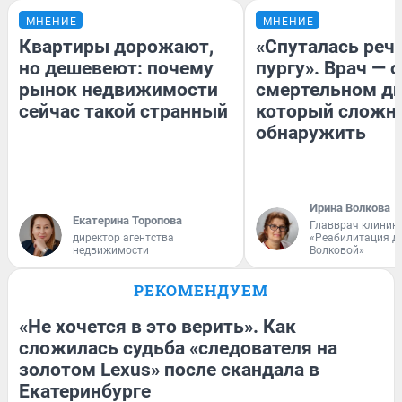
МНЕНИЕ
МНЕНИЕ
Квартиры дорожают,
«Спуталась речь
но дешевеют: почему
пургу». Врач — о
рынок недвижимости
смертельном ди
сейчас такой странный
который сложн
обнаружить
Ирина Волкова
Екатерина Торопова
Главврач клиник
директор агентства
«Реабилитация д
недвижимости
Волковой»
РЕКОМЕНДУЕМ
«Не хочется в это верить». Как
сложилась судьба «следователя на
золотом Lexus» после скандала в
Екатеринбурге