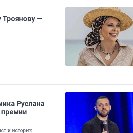
у Троянову —
мика Руслана
й премии
ст и историк