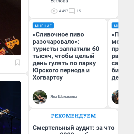
Беглова
4 497
15
МНЕНИЕ
МНЕНИЕ
«Сливочное пиво
«Покуп
разочаровало»:
мешке»
туристы заплатили 60
предпр
тысяч, чтобы целый
рассказ
день гулять по парку
самом 
Юрского периода и
бизнес
Хогвартсу
дешевы
На
Яна Шаламова
От
де
РЕКОМЕНДУЕМ
Смертельный аудит: за что