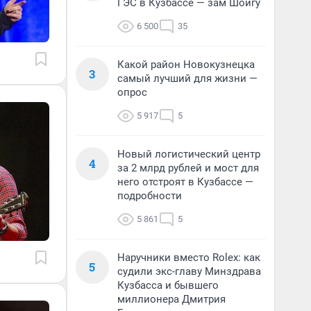
ГЭС в Кузбассе — зам Шойгу
6 500
35
Какой район Новокузнецка
3
самый лучший для жизни —
опрос
5 917
5
Новый логистический центр
4
за 2 млрд рублей и мост для
него отстроят в Кузбассе —
подробности
5 861
5
Наручники вместо Rolex: как
5
судили экс-главу Минздрава
Кузбасса и бывшего
миллионера Дмитрия