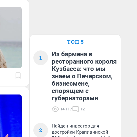
ТОП 5
Из бармена в
1
ресторанного короля
Кузбасса: что мы
знаем о Печерском,
бизнесмене,
спорящем с
губернаторами
14 117
12
Найден инвестор для
2
достройки Крапивинской