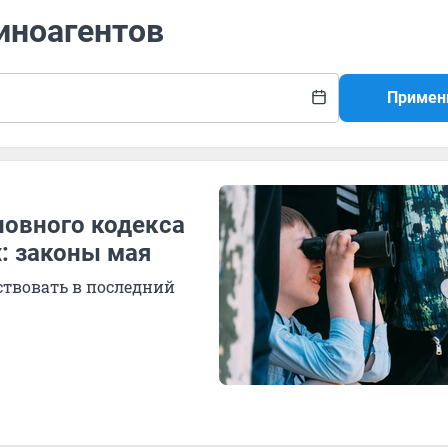
 иноагентов
Примен
овного кодекса
: законы мая
ствовать в последний