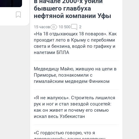
в начале 2000-х убили
бывшего главбуха
нефтяной компании Уфы
15 часов
10 500
2
«На 18 отдыхающих 18 поваров». Как
проходит лето в Крыму с перебоями
света и бензина, водой по графику и
налетами БПЛА
Медведицу Майю, жившую на цепи в
Приморье, познакомили с
гималайским медведем Фиником
«Я не жалуюсь». Строитель лишился
рук и ног и стал звездой соцсетей:
как он живет и почему его семью
искал весь Узбекистан
«С гордостью говорю, что я