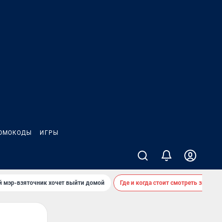
ОМОКОДЫ
ИГРЫ
й мэр-взяточник хочет выйти домой
Где и когда стоит смотреть звездоп