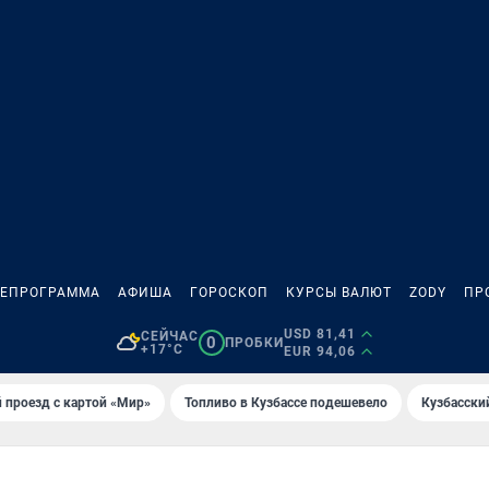
ЛЕПРОГРАММА
АФИША
ГОРОСКОП
КУРСЫ ВАЛЮТ
ZODY
ПР
USD 81,41
СЕЙЧАС
0
ПРОБКИ
+17°C
EUR 94,06
 проезд с картой «Мир»
Топливо в Кузбассе подешевело
Кузбасски