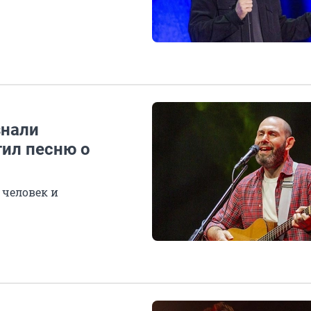
знали
тил песню о
 человек и