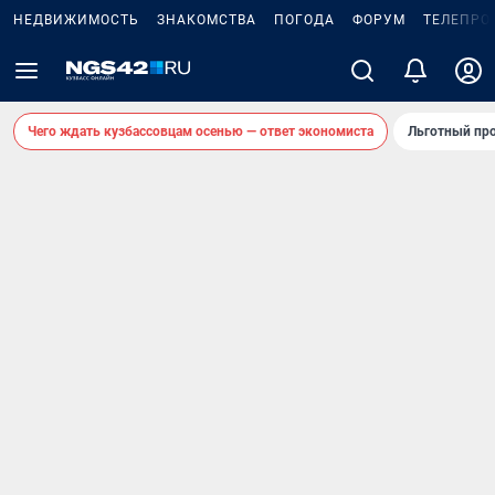
НЕДВИЖИМОСТЬ
ЗНАКОМСТВА
ПОГОДА
ФОРУМ
ТЕЛЕПРО
Чего ждать кузбассовцам осенью — ответ экономиста
Льготный про