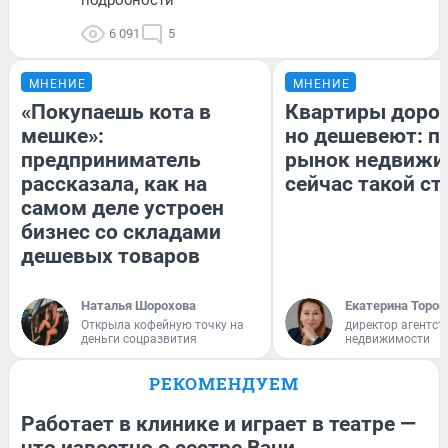
6 091
5
МНЕНИЕ
МНЕНИЕ
«Покупаешь кота в
Квартиры доро
мешке»:
но дешевеют: п
предприниматель
рынок недвижи
рассказала, как на
сейчас такой с
самом деле устроен
бизнес со складами
дешевых товаров
Наталья Шорохова
Екатерина Тороп
Открыла кофейную точку на
директор агентст
деньги соцразвития
недвижимости
РЕКОМЕНДУЕМ
Работает в клинике и играет в театре —
что известно о сестре Вани