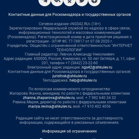
Контактные данные для Роскомнадзора и государственных органов
Сетевое издание «NGS42.RU» (18+)
Зарегистрировано Федеральной службой по надзору в сфере связи,
информационных технологий и массовых коммуникаций
(Роскомнадзор). Регистрационный номер и дата принятия решения о
регистрации - ЭЛ № ФС 77-78817 от 07.08.2020 г.
Учредитель: Общество с ограниченной ответственностью "ИНТЕРНЕТ
ТЕХНОЛОГИИ"
Главный редактор: Левчук Александр Николаевич
Адрес редакции: 650000, Россия, Кемерово, ул. 50 лет Октября, д. 11, офис
201, телефон +7 (3842) 23-22-60
Электронный адрес редакции:
ngs42@shkulev.ru
Контактные данные для Роскомнадзора и государственных органов:
juristnsk@shkulev.ru
Техподдержка:
help@shkulev.ru
По вопросам коммерческого сотрудничества:
Жапарова Жанна, менеджер по работе с федеральными клиентами
zhanna.zhaparova@shkulev.ru
, моб. + 7 982 640 34 32
Ревина Мария, директор по работе с федеральными клиентами
mariya.revina@shkulev.ru
, моб. +7 910 402 4056
Редакция сайта не несет ответственности за достоверность
информации, содержащейся в рекламных объявлениях.
Информация об ограничениях