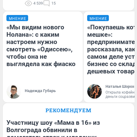
4 539
15
МНЕНИЕ
МНЕНИЕ
«Мы видим нового
«Покупаешь кот
Нолана»: с каким
мешке»:
настроем нужно
предпринимате
смотреть «Одиссею»,
рассказала, как
чтобы она не
самом деле уст
выглядела как фиаско
бизнес со скла
дешевых товар
Наталья Шорохо
Надежда Губарь
Открыла кофейну
деньги соцразви
РЕКОМЕНДУЕМ
Участницу шоу «Мама в 16» из
Волгограда обвинили в