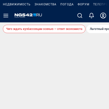
НЕДВИЖИМОСТЬ
ЗНАКОМСТВА
ПОГОДА
ФОРУМ
ТЕЛЕПРО
Чего ждать кузбассовцам осенью — ответ экономиста
Льготный про