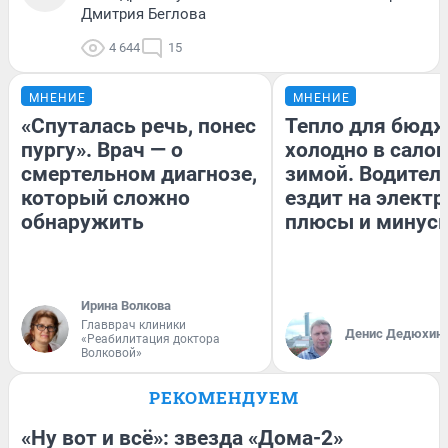
Дмитрия Беглова
4 644
15
МНЕНИЕ
МНЕНИЕ
«Спуталась речь, понес
Тепло для бюдж
пургу». Врач — о
холодно в сало
смертельном диагнозе,
зимой. Водитель
который сложно
ездит на электр
обнаружить
плюсы и минус
Ирина Волкова
Главврач клиники
Денис Дедюхин
«Реабилитация доктора
Волковой»
РЕКОМЕНДУЕМ
«Ну вот и всё»: звезда «Дома-2»