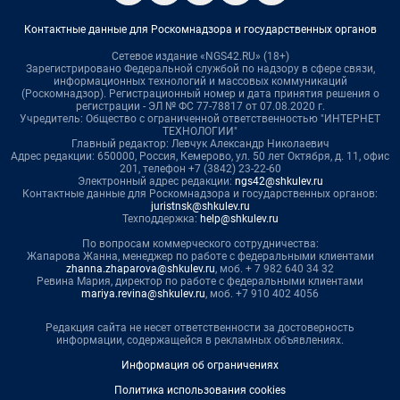
Контактные данные для Роскомнадзора и государственных органов
Сетевое издание «NGS42.RU» (18+)
Зарегистрировано Федеральной службой по надзору в сфере связи,
информационных технологий и массовых коммуникаций
(Роскомнадзор). Регистрационный номер и дата принятия решения о
регистрации - ЭЛ № ФС 77-78817 от 07.08.2020 г.
Учредитель: Общество с ограниченной ответственностью "ИНТЕРНЕТ
ТЕХНОЛОГИИ"
Главный редактор: Левчук Александр Николаевич
Адрес редакции: 650000, Россия, Кемерово, ул. 50 лет Октября, д. 11, офис
201, телефон +7 (3842) 23-22-60
Электронный адрес редакции:
ngs42@shkulev.ru
Контактные данные для Роскомнадзора и государственных органов:
juristnsk@shkulev.ru
Техподдержка:
help@shkulev.ru
По вопросам коммерческого сотрудничества:
Жапарова Жанна, менеджер по работе с федеральными клиентами
zhanna.zhaparova@shkulev.ru
, моб. + 7 982 640 34 32
Ревина Мария, директор по работе с федеральными клиентами
mariya.revina@shkulev.ru
, моб. +7 910 402 4056
Редакция сайта не несет ответственности за достоверность
информации, содержащейся в рекламных объявлениях.
Информация об ограничениях
Политика использования cookies