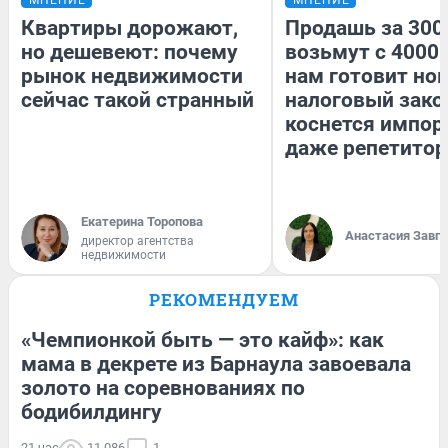
Квартиры дорожают,
Продашь за 3000
но дешевеют: почему
возьмут с 4000.
рынок недвижимости
нам готовит но
сейчас такой странный
налоговый зако
коснется импор
даже репетитор
Екатерина Торопова
Анастасия Завг
директор агентства
недвижимости
РЕКОМЕНДУЕМ
«Чемпионкой быть — это кайф»: как
мама в декрете из Барнаула завоевала
золото на соревнованиях по
бодибилдингу
21 час
11 086
1