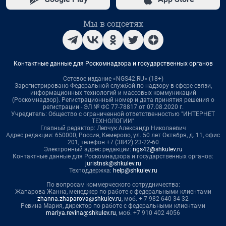
Мы в соцсетях
Контактные данные для Роскомнадзора и государственных органов
Сетевое издание «NGS42.RU» (18+)
Зарегистрировано Федеральной службой по надзору в сфере связи,
информационных технологий и массовых коммуникаций
(Роскомнадзор). Регистрационный номер и дата принятия решения о
регистрации - ЭЛ № ФС 77-78817 от 07.08.2020 г.
Учредитель: Общество с ограниченной ответственностью "ИНТЕРНЕТ
ТЕХНОЛОГИИ"
Главный редактор: Левчук Александр Николаевич
Адрес редакции: 650000, Россия, Кемерово, ул. 50 лет Октября, д. 11, офис
201, телефон +7 (3842) 23-22-60
Электронный адрес редакции:
ngs42@shkulev.ru
Контактные данные для Роскомнадзора и государственных органов:
juristnsk@shkulev.ru
Техподдержка:
help@shkulev.ru
По вопросам коммерческого сотрудничества:
Жапарова Жанна, менеджер по работе с федеральными клиентами
zhanna.zhaparova@shkulev.ru
, моб. + 7 982 640 34 32
Ревина Мария, директор по работе с федеральными клиентами
mariya.revina@shkulev.ru
, моб. +7 910 402 4056