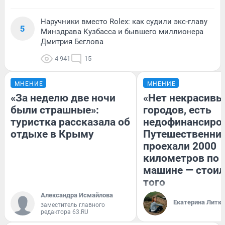
Наручники вместо Rolex: как судили экс-главу
5
Минздрава Кузбасса и бывшего миллионера
Дмитрия Беглова
4 941
15
МНЕНИЕ
МНЕНИЕ
«За неделю две ночи
«Нет некрасивы
были страшные»:
городов, есть
туристка рассказала об
недофинансиро
отдыхе в Крыму
Путешественни
проехали 2000
километров по 
машине — стоил
того
Александра Исмайлова
Екатерина Литк
заместитель главного
редактора 63.RU