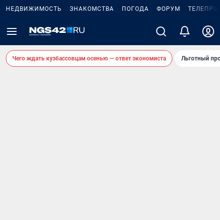
НЕДВИЖИМОСТЬ
ЗНАКОМСТВА
ПОГОДА
ФОРУМ
ТЕЛЕПРО
Чего ждать кузбассовцам осенью — ответ экономиста
Льготный про