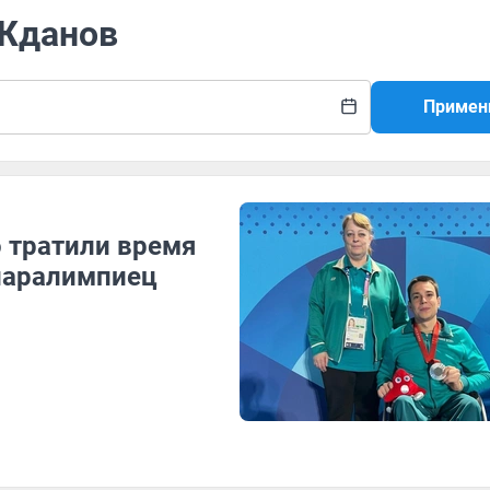
 Жданов
Примен
о тратили время
 паралимпиец