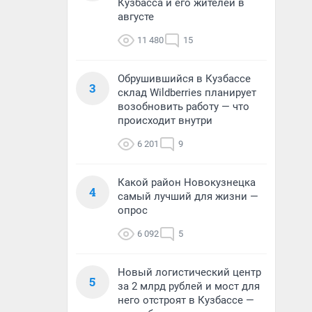
Кузбасса и его жителей в
августе
11 480
15
Обрушившийся в Кузбассе
3
склад Wildberries планирует
возобновить работу — что
происходит внутри
6 201
9
Какой район Новокузнецка
4
самый лучший для жизни —
опрос
6 092
5
Новый логистический центр
5
за 2 млрд рублей и мост для
него отстроят в Кузбассе —