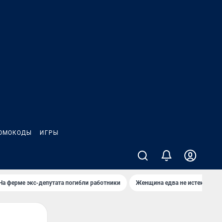
ОМОКОДЫ
ИГРЫ
На ферме экс-депутата погибли работники
Женщина едва не истекла кро