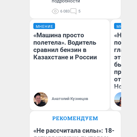
подробности
6 083
5
МНЕНИЕ
МНЕНИЕ
«Машина просто
«Никог
полетела». Водитель
победи
сравнил бензин в
главны
Казахстане и России
этого г
бьет р
прокат
отзыв 
Нолана
Ст
Анатолий Кузнецов
Эк
РЕКОМЕНДУЕМ
«Не рассчитала силы»: 18-