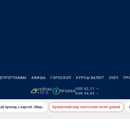
ЛЕПРОГРАММА
АФИША
ГОРОСКОП
КУРСЫ ВАЛЮТ
ZODY
ПР
USD 82,17
СЕЙЧАС
3
ПРОБКИ
+17°C
EUR 94,84
ый проезд с картой «Мир»
Кузбасский мэр-взяточник хочет домой