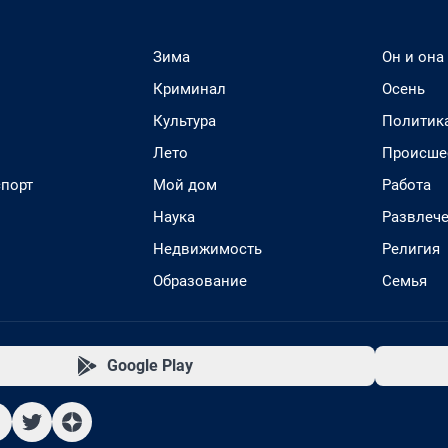
Зима
Он и она
Криминал
Осень
Культура
Политик
Лето
Происше
спорт
Мой дом
Работа
Наука
Развлеч
Недвижимость
Религия
Образование
Семья
Google Play