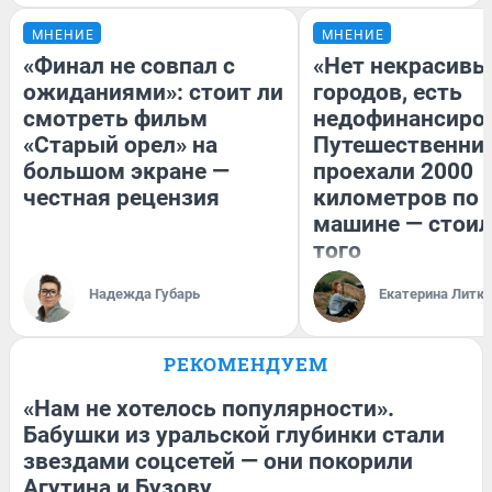
МНЕНИЕ
МНЕНИЕ
«Финал не совпал с
«Нет некрасивы
ожиданиями»: стоит ли
городов, есть
смотреть фильм
недофинансиро
«Старый орел» на
Путешественни
большом экране —
проехали 2000
честная рецензия
километров по 
машине — стоил
того
Надежда Губарь
Екатерина Литк
РЕКОМЕНДУЕМ
«Нам не хотелось популярности».
Бабушки из уральской глубинки стали
звездами соцсетей — они покорили
Агутина и Бузову