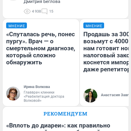
Дмитрия Беглова
4 938
15
МНЕНИЕ
МНЕНИЕ
«Спуталась речь, понес
Продашь за 3000
пургу». Врач — о
возьмут с 4000.
смертельном диагнозе,
нам готовит но
который сложно
налоговый зако
обнаружить
коснется импор
даже репетитор
Ирина Волкова
Главврач клиники
Анастасия Завг
«Реабилитация доктора
Волковой»
РЕКОМЕНДУЕМ
«Вплоть до диареи»: как правильно