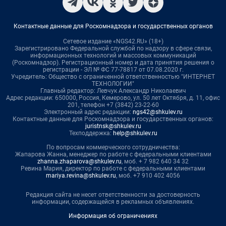
Контактные данные для Роскомнадзора и государственных органов
Сетевое издание «NGS42.RU» (18+)
Зарегистрировано Федеральной службой по надзору в сфере связи,
информационных технологий и массовых коммуникаций
(Роскомнадзор). Регистрационный номер и дата принятия решения о
регистрации - ЭЛ № ФС 77-78817 от 07.08.2020 г.
Учредитель: Общество с ограниченной ответственностью "ИНТЕРНЕТ
ТЕХНОЛОГИИ"
Главный редактор: Левчук Александр Николаевич
Адрес редакции: 650000, Россия, Кемерово, ул. 50 лет Октября, д. 11, офис
201, телефон +7 (3842) 23-22-60
Электронный адрес редакции:
ngs42@shkulev.ru
Контактные данные для Роскомнадзора и государственных органов:
juristnsk@shkulev.ru
Техподдержка:
help@shkulev.ru
По вопросам коммерческого сотрудничества:
Жапарова Жанна, менеджер по работе с федеральными клиентами
zhanna.zhaparova@shkulev.ru
, моб. + 7 982 640 34 32
Ревина Мария, директор по работе с федеральными клиентами
mariya.revina@shkulev.ru
, моб. +7 910 402 4056
Редакция сайта не несет ответственности за достоверность
информации, содержащейся в рекламных объявлениях.
Информация об ограничениях