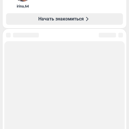
irina
,
64
Начать знакомиться