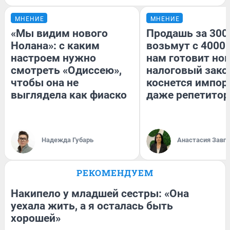
МНЕНИЕ
МНЕНИЕ
«Мы видим нового
Продашь за 3000
Нолана»: с каким
возьмут с 4000.
настроем нужно
нам готовит но
смотреть «Одиссею»,
налоговый зако
чтобы она не
коснется импор
выглядела как фиаско
даже репетитор
Надежда Губарь
Анастасия Завг
РЕКОМЕНДУЕМ
Накипело у младшей сестры: «Она
уехала жить, а я осталась быть
хорошей»