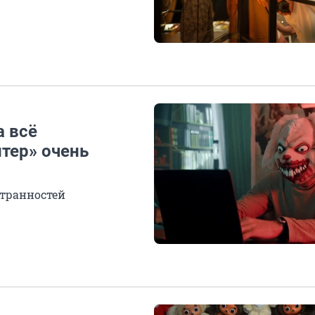
а всё
тер» очень
странностей