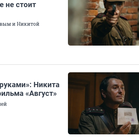
е не стоит
овым и Никитой
 руками»: Никита
фильма «Август»
лей