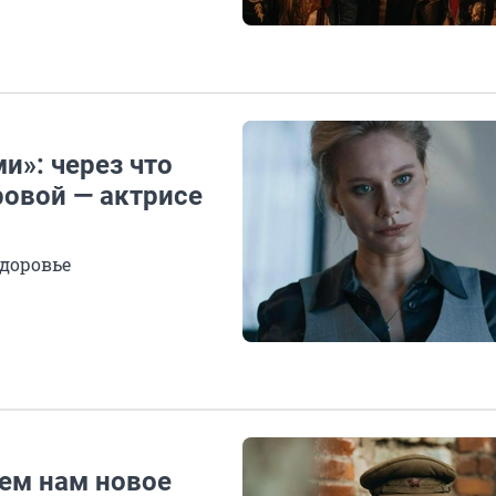
и»: через что
овой — актрисе
здоровье
чем нам новое