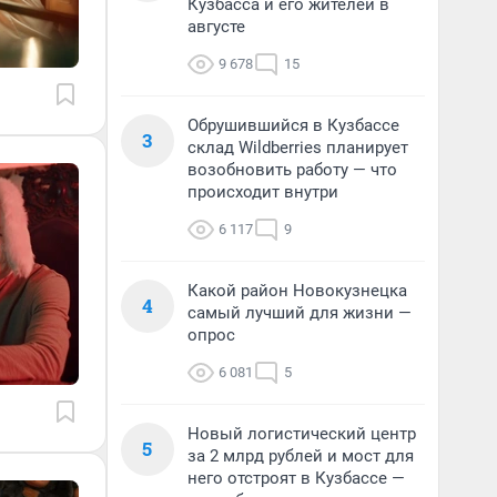
Кузбасса и его жителей в
августе
9 678
15
Обрушившийся в Кузбассе
3
склад Wildberries планирует
возобновить работу — что
происходит внутри
6 117
9
Какой район Новокузнецка
4
самый лучший для жизни —
опрос
6 081
5
Новый логистический центр
5
за 2 млрд рублей и мост для
него отстроят в Кузбассе —