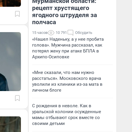
Мурманской области:
рецепт хрустящего
ягодного штруделя за
полчаса
15 часов
10 791
Обсудить
«Нашел Наденьку, а у нее пробита
голова». Мужчина рассказал, как
потерял жену при атаке БПЛА в
Архипо-Осиповке
«Мне сказали, что нам нужно
расстаться». Московского врача
уволили из клиники из-за мата в
личном блоге
С рождения в неволе. Как в
уральской колонии осужденные
мамы отбывают срок вместе со
своими детьми