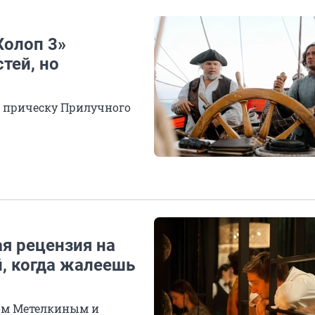
Холоп 3»
тей, но
м прическу Прилучного
ая рецензия на
й, когда жалеешь
ром Метелкиным и