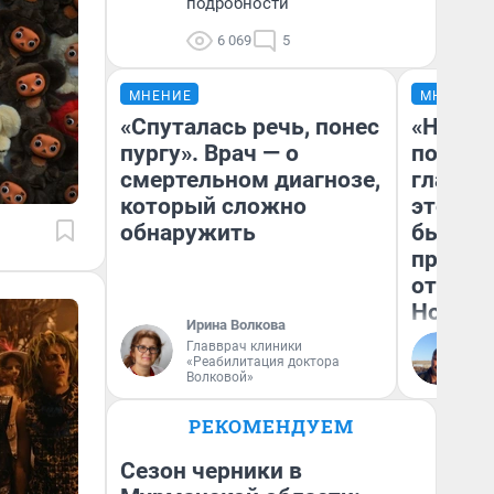
подробности
6 069
5
МНЕНИЕ
МНЕНИЕ
«Спуталась речь, понес
«Никог
пургу». Врач — о
победи
смертельном диагнозе,
главны
который сложно
этого г
обнаружить
бьет р
прокат
отзыв 
Нолана
Ирина Волкова
Главврач клиники
Ст
«Реабилитация доктора
Эк
Волковой»
РЕКОМЕНДУЕМ
Сезон черники в