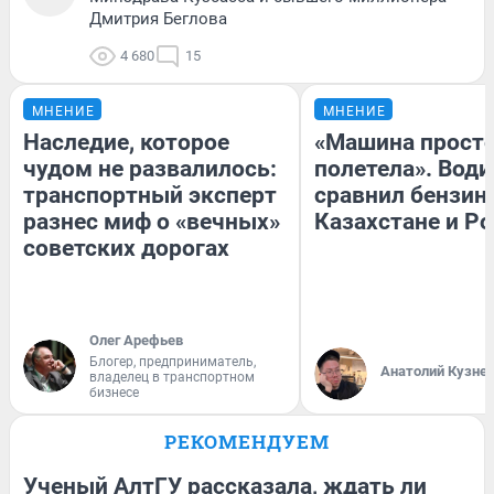
Дмитрия Беглова
4 680
15
МНЕНИЕ
МНЕНИЕ
Наследие, которое
«Машина прост
чудом не развалилось:
полетела». Води
транспортный эксперт
сравнил бензин
разнес миф о «вечных»
Казахстане и Р
советских дорогах
Олег Арефьев
Блогер, предприниматель,
Анатолий Кузне
владелец в транспортном
бизнесе
РЕКОМЕНДУЕМ
Ученый АлтГУ рассказала, ждать ли