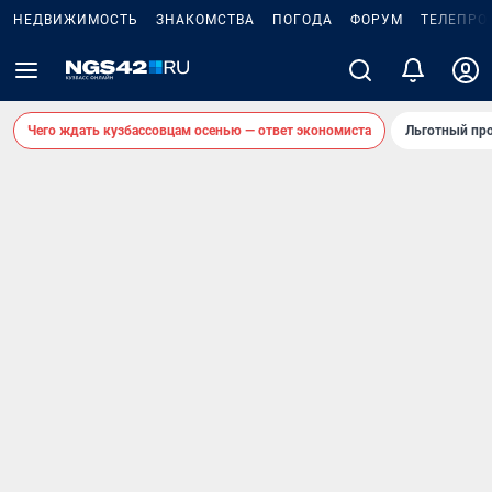
НЕДВИЖИМОСТЬ
ЗНАКОМСТВА
ПОГОДА
ФОРУМ
ТЕЛЕПРО
Чего ждать кузбассовцам осенью — ответ экономиста
Льготный про