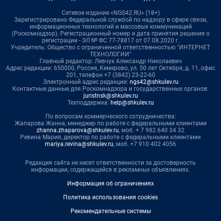
Сетевое издание «NGS42.RU» (18+)
Зарегистрировано Федеральной службой по надзору в сфере связи,
информационных технологий и массовых коммуникаций
(Роскомнадзор). Регистрационный номер и дата принятия решения о
регистрации - ЭЛ № ФС 77-78817 от 07.08.2020 г.
Учредитель: Общество с ограниченной ответственностью "ИНТЕРНЕТ
ТЕХНОЛОГИИ"
Главный редактор: Левчук Александр Николаевич
Адрес редакции: 650000, Россия, Кемерово, ул. 50 лет Октября, д. 11, офис
201, телефон +7 (3842) 23-22-60
Электронный адрес редакции:
ngs42@shkulev.ru
Контактные данные для Роскомнадзора и государственных органов:
juristnsk@shkulev.ru
Техподдержка:
help@shkulev.ru
По вопросам коммерческого сотрудничества:
Жапарова Жанна, менеджер по работе с федеральными клиентами
zhanna.zhaparova@shkulev.ru
, моб. + 7 982 640 34 32
Ревина Мария, директор по работе с федеральными клиентами
mariya.revina@shkulev.ru
, моб. +7 910 402 4056
Редакция сайта не несет ответственности за достоверность
информации, содержащейся в рекламных объявлениях.
Информация об ограничениях
Политика использования cookies
Рекомендательные системы