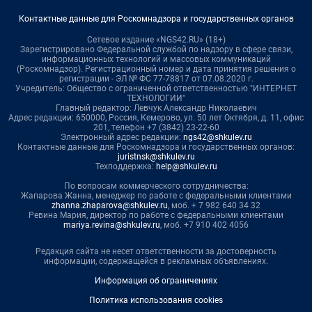
Контактные данные для Роскомнадзора и государственных органов
Сетевое издание «NGS42.RU» (18+)
Зарегистрировано Федеральной службой по надзору в сфере связи,
информационных технологий и массовых коммуникаций
(Роскомнадзор). Регистрационный номер и дата принятия решения о
регистрации - ЭЛ № ФС 77-78817 от 07.08.2020 г.
Учредитель: Общество с ограниченной ответственностью "ИНТЕРНЕТ
ТЕХНОЛОГИИ"
Главный редактор: Левчук Александр Николаевич
Адрес редакции: 650000, Россия, Кемерово, ул. 50 лет Октября, д. 11, офис
201, телефон +7 (3842) 23-22-60
Электронный адрес редакции:
ngs42@shkulev.ru
Контактные данные для Роскомнадзора и государственных органов:
juristnsk@shkulev.ru
Техподдержка:
help@shkulev.ru
По вопросам коммерческого сотрудничества:
Жапарова Жанна, менеджер по работе с федеральными клиентами
zhanna.zhaparova@shkulev.ru
, моб. + 7 982 640 34 32
Ревина Мария, директор по работе с федеральными клиентами
mariya.revina@shkulev.ru
, моб. +7 910 402 4056
Редакция сайта не несет ответственности за достоверность
информации, содержащейся в рекламных объявлениях.
Информация об ограничениях
Политика использования cookies