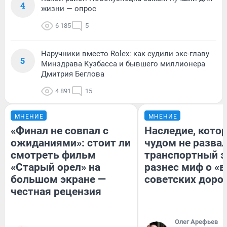
4
жизни — опрос
6 185
5
Наручники вместо Rolex: как судили экс-главу
5
Минздрава Кузбасса и бывшего миллионера
Дмитрия Беглова
4 891
15
МНЕНИЕ
МНЕНИЕ
«Финал не совпал с
Наследие, кото
ожиданиями»: стоит ли
чудом не разва
смотреть фильм
транспортный э
«Старый орел» на
разнес миф о «
большом экране —
советских доро
честная рецензия
Олег Арефьев