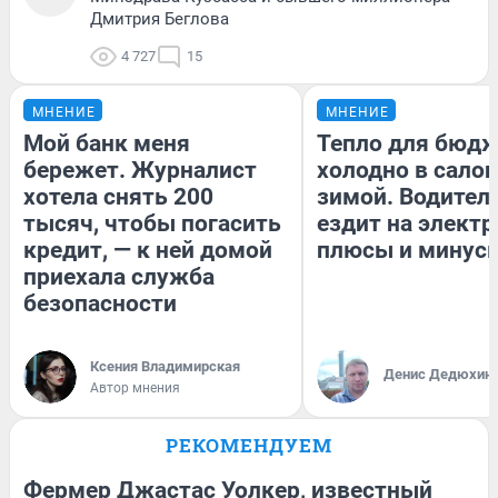
Дмитрия Беглова
4 727
15
МНЕНИЕ
МНЕНИЕ
Мой банк меня
Тепло для бюдж
бережет. Журналист
холодно в сало
хотела снять 200
зимой. Водитель
тысяч, чтобы погасить
ездит на электр
кредит, — к ней домой
плюсы и минус
приехала служба
безопасности
Ксения Владимирская
Денис Дедюхин
Автор мнения
РЕКОМЕНДУЕМ
Фермер Джастас Уолкер, известный