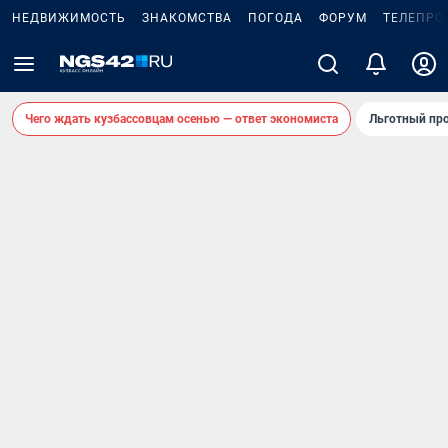
НЕДВИЖИМОСТЬ
ЗНАКОМСТВА
ПОГОДА
ФОРУМ
ТЕЛЕПРО
Чего ждать кузбассовцам осенью — ответ экономиста
Льготный про