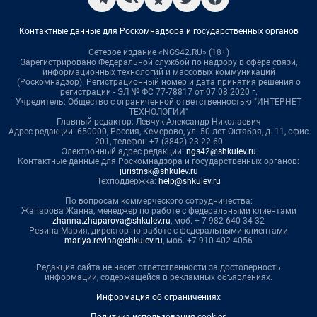
Контактные данные для Роскомнадзора и государственных органов
Сетевое издание «NGS42.RU» (18+)
Зарегистрировано Федеральной службой по надзору в сфере связи,
информационных технологий и массовых коммуникаций
(Роскомнадзор). Регистрационный номер и дата принятия решения о
регистрации - ЭЛ № ФС 77-78817 от 07.08.2020 г.
Учредитель: Общество с ограниченной ответственностью "ИНТЕРНЕТ
ТЕХНОЛОГИИ"
Главный редактор: Левчук Александр Николаевич
Адрес редакции: 650000, Россия, Кемерово, ул. 50 лет Октября, д. 11, офис
201, телефон +7 (3842) 23-22-60
Электронный адрес редакции:
ngs42@shkulev.ru
Контактные данные для Роскомнадзора и государственных органов:
juristnsk@shkulev.ru
Техподдержка:
help@shkulev.ru
По вопросам коммерческого сотрудничества:
Жапарова Жанна, менеджер по работе с федеральными клиентами
zhanna.zhaparova@shkulev.ru
, моб. + 7 982 640 34 32
Ревина Мария, директор по работе с федеральными клиентами
mariya.revina@shkulev.ru
, моб. +7 910 402 4056
Редакция сайта не несет ответственности за достоверность
информации, содержащейся в рекламных объявлениях.
Информация об ограничениях
Политика использования cookies