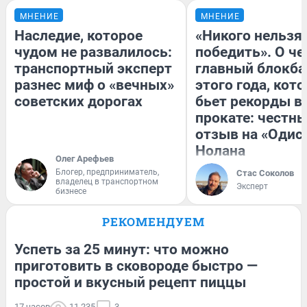
МНЕНИЕ
МНЕНИЕ
Наследие, которое
«Никого нельзя
чудом не развалилось:
победить». О ч
транспортный эксперт
главный блокба
разнес миф о «вечных»
этого года, кот
советских дорогах
бьет рекорды в
прокате: честн
отзыв на «Одис
Нолана
Олег Арефьев
Блогер, предприниматель,
Стас Соколов
владелец в транспортном
Эксперт
бизнесе
РЕКОМЕНДУЕМ
Успеть за 25 минут: что можно
приготовить в сковороде быстро —
простой и вкусный рецепт пиццы
17 часов
11 235
3