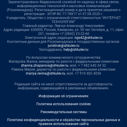
Зарегистрировано Федеральной службой по надзору в сфере связи,
информационных технологий и массовых коммуникаций
(Роскомнадзор). Регистрационный номер и дата принятия решения о
регистрации - ЭЛ № ФС 77-78817 от 07.08.2020 г.
Учредитель: Общество с ограниченной ответственностью "ИНТЕРНЕТ
ТЕХНОЛОГИИ"
Главный редактор: Левчук Александр Николаевич
Адрес редакции: 650000, Россия, Кемерово, ул. 50 лет Октября, д. 11, офис
201, телефон +7 (3842) 23-22-60
Электронный адрес редакции:
ngs42@shkulev.ru
Контактные данные для Роскомнадзора и государственных органов:
juristnsk@shkulev.ru
Техподдержка:
help@shkulev.ru
По вопросам коммерческого сотрудничества:
Жапарова Жанна, менеджер по работе с федеральными клиентами
zhanna.zhaparova@shkulev.ru
, моб. + 7 982 640 34 32
Ревина Мария, директор по работе с федеральными клиентами
mariya.revina@shkulev.ru
, моб. +7 910 402 4056
Редакция сайта не несет ответственности за достоверность
информации, содержащейся в рекламных объявлениях.
Информация об ограничениях
Политика использования cookies
Рекомендательные системы
Политика конфиденциальности и обработки персональных данных и
правила использования сайта