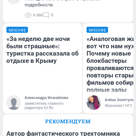
подробности
6 368
5
МНЕНИЕ
МНЕНИЕ
«За неделю две ночи
«Аналоговая жи
были страшные»:
вот что нам нуж
туристка рассказала об
Почему новые
отдыхе в Крыму
блокбастеры
проваливаются,
повторы стары
фильмов собир
полные залы
Александра Исмайлова
Алёна Золотухи
заместитель главного
Журналист НГС
редактора 63.RU
РЕКОМЕНДУЕМ
Автор фантастического трехтомника