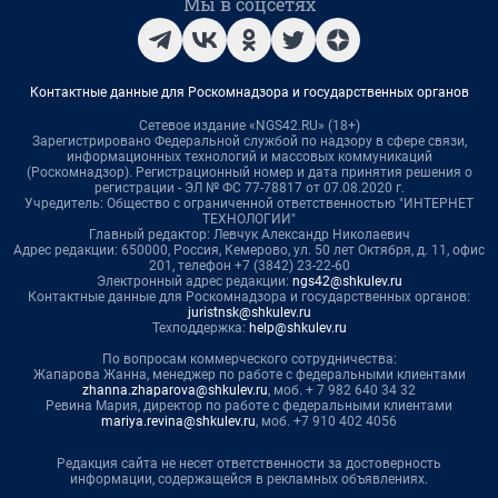
Мы в соцсетях
Контактные данные для Роскомнадзора и государственных органов
Сетевое издание «NGS42.RU» (18+)
Зарегистрировано Федеральной службой по надзору в сфере связи,
информационных технологий и массовых коммуникаций
(Роскомнадзор). Регистрационный номер и дата принятия решения о
регистрации - ЭЛ № ФС 77-78817 от 07.08.2020 г.
Учредитель: Общество с ограниченной ответственностью "ИНТЕРНЕТ
ТЕХНОЛОГИИ"
Главный редактор: Левчук Александр Николаевич
Адрес редакции: 650000, Россия, Кемерово, ул. 50 лет Октября, д. 11, офис
201, телефон +7 (3842) 23-22-60
Электронный адрес редакции:
ngs42@shkulev.ru
Контактные данные для Роскомнадзора и государственных органов:
juristnsk@shkulev.ru
Техподдержка:
help@shkulev.ru
По вопросам коммерческого сотрудничества:
Жапарова Жанна, менеджер по работе с федеральными клиентами
zhanna.zhaparova@shkulev.ru
, моб. + 7 982 640 34 32
Ревина Мария, директор по работе с федеральными клиентами
mariya.revina@shkulev.ru
, моб. +7 910 402 4056
Редакция сайта не несет ответственности за достоверность
информации, содержащейся в рекламных объявлениях.