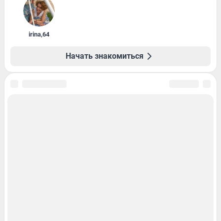
irina
,
64
Начать знакомиться