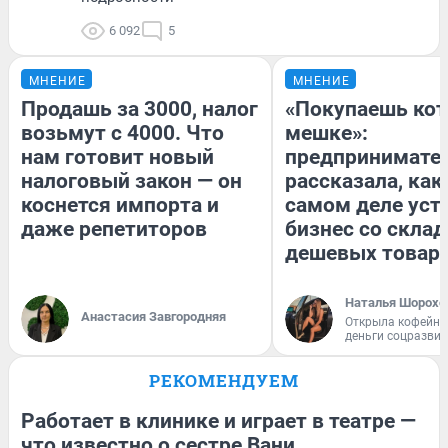
6 092
5
МНЕНИЕ
МНЕНИЕ
Продашь за 3000, налог
«Покупаешь кот
возьмут с 4000. Что
мешке»:
нам готовит новый
предпринимате
налоговый закон — он
рассказала, как
коснется импорта и
самом деле уст
даже репетиторов
бизнес со скла
дешевых товар
Наталья Шорохо
Анастасия Завгородняя
Открыла кофейну
деньги соцразви
РЕКОМЕНДУЕМ
Работает в клинике и играет в театре —
что известно о сестре Вани