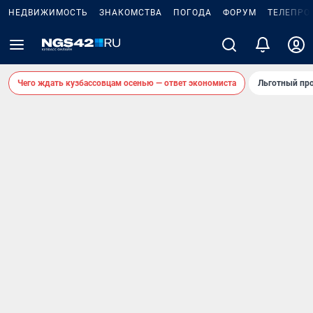
НЕДВИЖИМОСТЬ
ЗНАКОМСТВА
ПОГОДА
ФОРУМ
ТЕЛЕПРО
Чего ждать кузбассовцам осенью — ответ экономиста
Льготный про