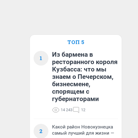
ТОП 5
Из бармена в
1
ресторанного короля
Кузбасса: что мы
знаем о Печерском,
бизнесмене,
спорящем с
губернаторами
14 243
12
Какой район Новокузнецка
2
самый лучший для жизни —