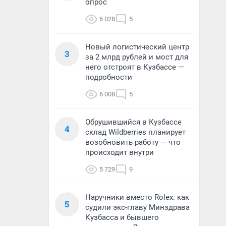
опрос
6 028
5
Новый логистический центр
3
за 2 млрд рублей и мост для
него отстроят в Кузбассе —
подробности
6 008
5
Обрушившийся в Кузбассе
4
склад Wildberries планирует
возобновить работу — что
происходит внутри
5 729
9
Наручники вместо Rolex: как
5
судили экс-главу Минздрава
Кузбасса и бывшего