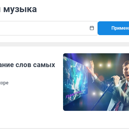
я музыка
Примен
нание слов самых
лоре