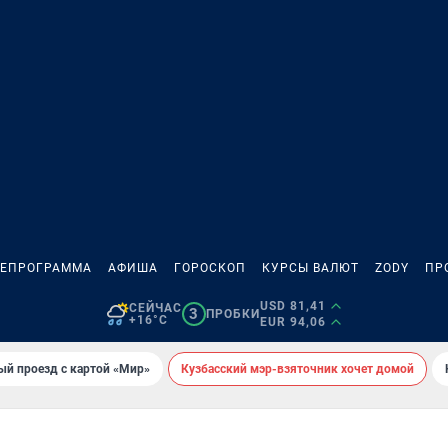
ЛЕПРОГРАММА
АФИША
ГОРОСКОП
КУРСЫ ВАЛЮТ
ZODY
ПР
USD 81,41
СЕЙЧАС
3
ПРОБКИ
+16°C
EUR 94,06
ый проезд с картой «Мир»
Кузбасский мэр-взяточник хочет домой