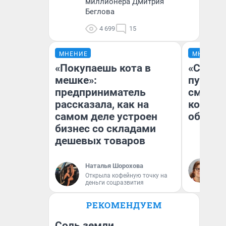
миллионера Дмитрия
Беглова
4 699
15
МНЕНИЕ
МНЕНИЕ
«Покупаешь кота в
«Спутал
мешке»:
пургу».
предприниматель
смерте
рассказала, как на
которы
самом деле устроен
обнару
бизнес со складами
дешевых товаров
Ир
Наталья Шорохова
Гл
Открыла кофейную точку на
«Р
деньги соцразвития
Во
РЕКОМЕНДУЕМ
Соль земли