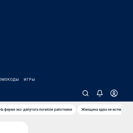
ОМОКОДЫ
ИГРЫ
На ферме экс-депутата погибли работники
Женщина едва не истекла кро