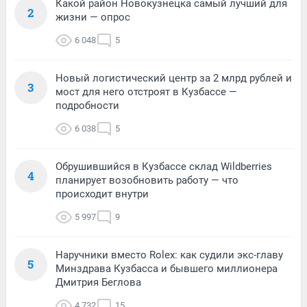
Какой район Новокузнецка самый лучший для
2
жизни — опрос
6 048
5
Новый логистический центр за 2 млрд рублей и
3
мост для него отстроят в Кузбассе —
подробности
6 038
5
Обрушившийся в Кузбассе склад Wildberries
4
планирует возобновить работу — что
происходит внутри
5 997
9
Наручники вместо Rolex: как судили экс-главу
5
Минздрава Кузбасса и бывшего миллионера
Дмитрия Беглова
4 732
15