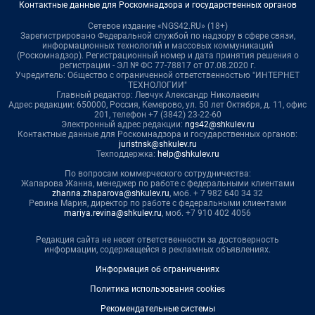
Контактные данные для Роскомнадзора и государственных органов
Сетевое издание «NGS42.RU» (18+)
Зарегистрировано Федеральной службой по надзору в сфере связи,
информационных технологий и массовых коммуникаций
(Роскомнадзор). Регистрационный номер и дата принятия решения о
регистрации - ЭЛ № ФС 77-78817 от 07.08.2020 г.
Учредитель: Общество с ограниченной ответственностью "ИНТЕРНЕТ
ТЕХНОЛОГИИ"
Главный редактор: Левчук Александр Николаевич
Адрес редакции: 650000, Россия, Кемерово, ул. 50 лет Октября, д. 11, офис
201, телефон +7 (3842) 23-22-60
Электронный адрес редакции:
ngs42@shkulev.ru
Контактные данные для Роскомнадзора и государственных органов:
juristnsk@shkulev.ru
Техподдержка:
help@shkulev.ru
По вопросам коммерческого сотрудничества:
Жапарова Жанна, менеджер по работе с федеральными клиентами
zhanna.zhaparova@shkulev.ru
, моб. + 7 982 640 34 32
Ревина Мария, директор по работе с федеральными клиентами
mariya.revina@shkulev.ru
, моб. +7 910 402 4056
Редакция сайта не несет ответственности за достоверность
информации, содержащейся в рекламных объявлениях.
Информация об ограничениях
Политика использования cookies
Рекомендательные системы