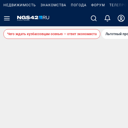
НЕДВИЖИМОСТЬ
ЗНАКОМСТВА
ПОГОДА
ФОРУМ
ТЕЛЕПРО
Чего ждать кузбассовцам осенью — ответ экономиста
Льготный про