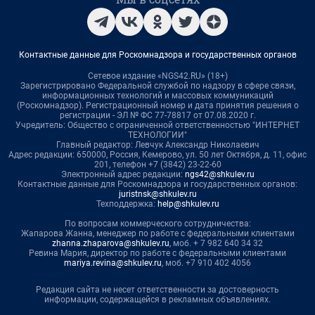
Контактные данные для Роскомнадзора и государственных органов
Сетевое издание «NGS42.RU» (18+)
Зарегистрировано Федеральной службой по надзору в сфере связи,
информационных технологий и массовых коммуникаций
(Роскомнадзор). Регистрационный номер и дата принятия решения о
регистрации - ЭЛ № ФС 77-78817 от 07.08.2020 г.
Учредитель: Общество с ограниченной ответственностью "ИНТЕРНЕТ
ТЕХНОЛОГИИ"
Главный редактор: Левчук Александр Николаевич
Адрес редакции: 650000, Россия, Кемерово, ул. 50 лет Октября, д. 11, офис
201, телефон +7 (3842) 23-22-60
Электронный адрес редакции:
ngs42@shkulev.ru
Контактные данные для Роскомнадзора и государственных органов:
juristnsk@shkulev.ru
Техподдержка:
help@shkulev.ru
По вопросам коммерческого сотрудничества:
Жапарова Жанна, менеджер по работе с федеральными клиентами
zhanna.zhaparova@shkulev.ru
, моб. + 7 982 640 34 32
Ревина Мария, директор по работе с федеральными клиентами
mariya.revina@shkulev.ru
, моб. +7 910 402 4056
Редакция сайта не несет ответственности за достоверность
информации, содержащейся в рекламных объявлениях.