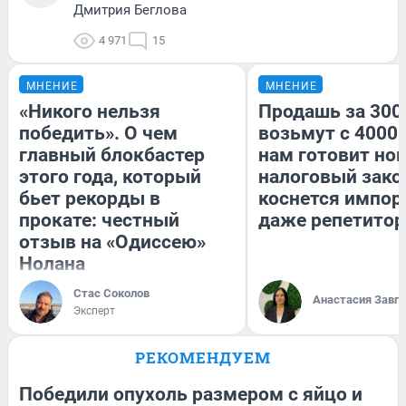
Дмитрия Беглова
4 971
15
МНЕНИЕ
МНЕНИЕ
«Никого нельзя
Продашь за 3000
победить». О чем
возьмут с 4000.
главный блокбастер
нам готовит но
этого года, который
налоговый зако
бьет рекорды в
коснется импор
прокате: честный
даже репетитор
отзыв на «Одиссею»
Нолана
Стас Соколов
Анастасия Завг
Эксперт
РЕКОМЕНДУЕМ
Победили опухоль размером с яйцо и