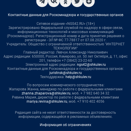
Контактные данные для Роскомнадзора и государственных органов
Сетевое издание «NGS42.RU» (18+)
Зарегистрировано Федеральной службой по надзору в сфере связи,
информационных технологий и массовых коммуникаций
(Роскомнадзор). Регистрационный номер и дата принятия решения о
регистрации - ЭЛ № ФС 77-78817 от 07.08.2020 г.
Учредитель: Общество с ограниченной ответственностью "ИНТЕРНЕТ
ТЕХНОЛОГИИ"
Главный редактор: Левчук Александр Николаевич
Адрес редакции: 650000, Россия, Кемерово, ул. 50 лет Октября, д. 11, офис
201, телефон +7 (3842) 23-22-60
Электронный адрес редакции:
ngs42@shkulev.ru
Контактные данные для Роскомнадзора и государственных органов:
juristnsk@shkulev.ru
Техподдержка:
help@shkulev.ru
По вопросам коммерческого сотрудничества:
Жапарова Жанна, менеджер по работе с федеральными клиентами
zhanna.zhaparova@shkulev.ru
, моб. + 7 982 640 34 32
Ревина Мария, директор по работе с федеральными клиентами
mariya.revina@shkulev.ru
, моб. +7 910 402 4056
Редакция сайта не несет ответственности за достоверность
информации, содержащейся в рекламных объявлениях.
Информация об ограничениях