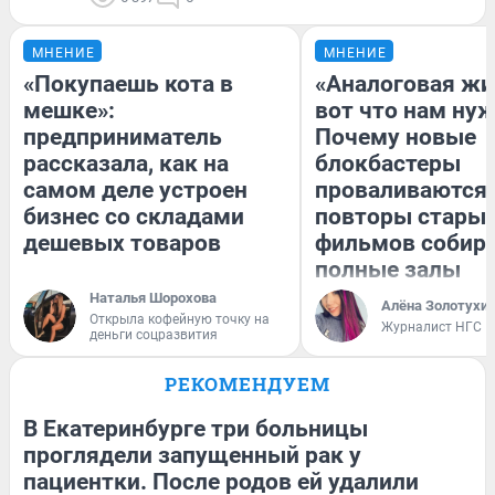
МНЕНИЕ
МНЕНИЕ
«Покупаешь кота в
«Аналоговая жи
мешке»:
вот что нам нуж
предприниматель
Почему новые
рассказала, как на
блокбастеры
самом деле устроен
проваливаются,
бизнес со складами
повторы стары
дешевых товаров
фильмов собир
полные залы
Наталья Шорохова
Алёна Золотухи
Открыла кофейную точку на
Журналист НГС
деньги соцразвития
РЕКОМЕНДУЕМ
В Екатеринбурге три больницы
проглядели запущенный рак у
пациентки. После родов ей удалили