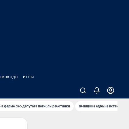
ОМОКОДЫ
ИГРЫ
На ферме экс-депутата погибли работники
Женщина едва не истекла кро