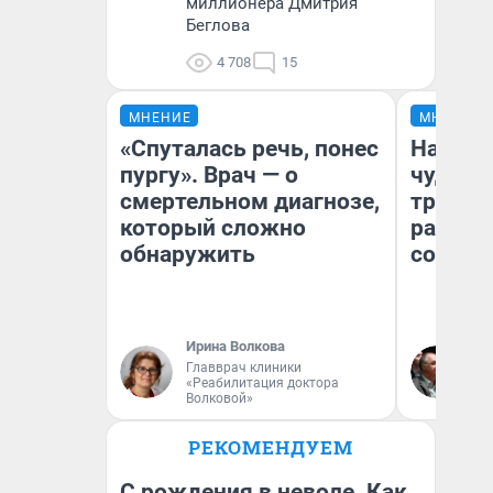
миллионера Дмитрия
Беглова
4 708
15
МНЕНИЕ
МНЕНИЕ
«Спуталась речь, понес
Наслед
пургу». Врач — о
чудом 
смертельном диагнозе,
трансп
который сложно
разнес
обнаружить
советс
Ирина Волкова
Ол
Главврач клиники
Бл
«Реабилитация доктора
вл
Волковой»
би
РЕКОМЕНДУЕМ
С рождения в неволе. Как