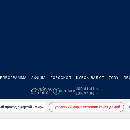
ЛЕПРОГРАММА
АФИША
ГОРОСКОП
КУРСЫ ВАЛЮТ
ZODY
ПР
USD 81,41
СЕЙЧАС
3
ПРОБКИ
+16°C
EUR 94,06
ый проезд с картой «Мир»
Кузбасский мэр-взяточник хочет домой