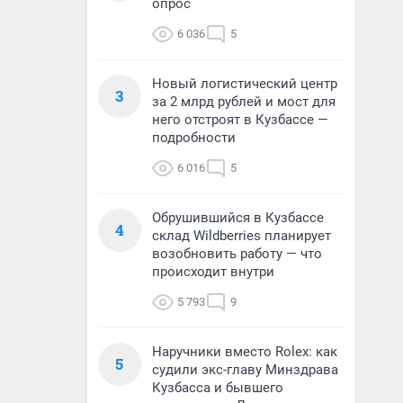
опрос
6 036
5
Новый логистический центр
3
за 2 млрд рублей и мост для
него отстроят в Кузбассе —
подробности
6 016
5
Обрушившийся в Кузбассе
4
склад Wildberries планирует
возобновить работу — что
происходит внутри
5 793
9
Наручники вместо Rolex: как
5
судили экс-главу Минздрава
Кузбасса и бывшего