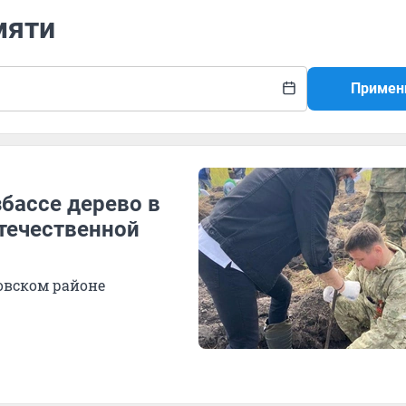
мяти
Примен
бассе дерево в
Отечественной
овском районе