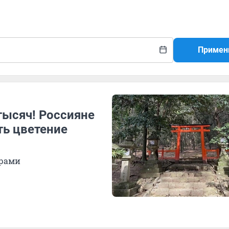
Примен
тысяч! Россияне
ть цветение
драми