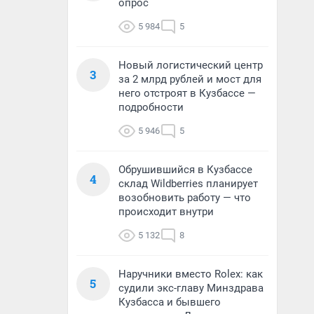
опрос
5 984
5
Новый логистический центр
3
за 2 млрд рублей и мост для
него отстроят в Кузбассе —
подробности
5 946
5
Обрушившийся в Кузбассе
4
склад Wildberries планирует
возобновить работу — что
происходит внутри
5 132
8
Наручники вместо Rolex: как
5
судили экс-главу Минздрава
Кузбасса и бывшего