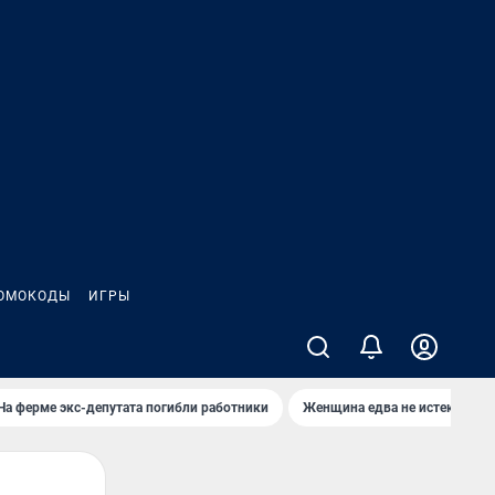
ОМОКОДЫ
ИГРЫ
На ферме экс-депутата погибли работники
Женщина едва не истекла кро