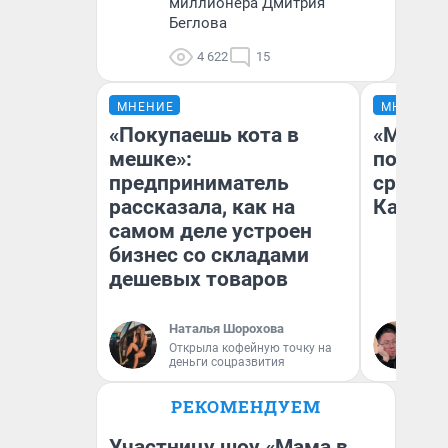
миллионера Дмитрия
Беглова
4 622
15
МНЕНИЕ
МНЕНИЕ
«Покупаешь кота в
«Машин
мешке»:
полете
предприниматель
сравни
рассказала, как на
Казахс
самом деле устроен
бизнес со складами
дешевых товаров
Наталья Шорохова
Ан
Открыла кофейную точку на
деньги соцразвития
РЕКОМЕНДУЕМ
Участницу шоу «Мама в