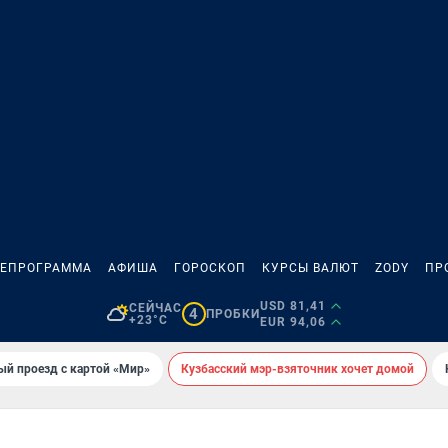
ЛЕПРОГРАММА
АФИША
ГОРОСКОП
КУРСЫ ВАЛЮТ
ZODY
ПР
USD 81,41
СЕЙЧАС
4
ПРОБКИ
+23°C
EUR 94,06
ый проезд с картой «Мир»
Кузбасский мэр-взяточник хочет домой