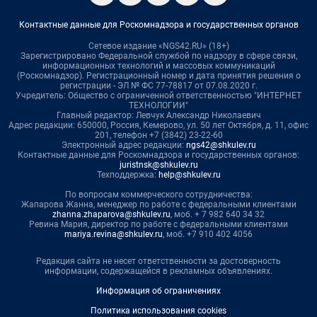
Контактные данные для Роскомнадзора и государственных органов
Сетевое издание «NGS42.RU» (18+)
Зарегистрировано Федеральной службой по надзору в сфере связи,
информационных технологий и массовых коммуникаций
(Роскомнадзор). Регистрационный номер и дата принятия решения о
регистрации - ЭЛ № ФС 77-78817 от 07.08.2020 г.
Учредитель: Общество с ограниченной ответственностью "ИНТЕРНЕТ
ТЕХНОЛОГИИ"
Главный редактор: Левчук Александр Николаевич
Адрес редакции: 650000, Россия, Кемерово, ул. 50 лет Октября, д. 11, офис
201, телефон +7 (3842) 23-22-60
Электронный адрес редакции:
ngs42@shkulev.ru
Контактные данные для Роскомнадзора и государственных органов:
juristnsk@shkulev.ru
Техподдержка:
help@shkulev.ru
По вопросам коммерческого сотрудничества:
Жапарова Жанна, менеджер по работе с федеральными клиентами
zhanna.zhaparova@shkulev.ru
, моб. + 7 982 640 34 32
Ревина Мария, директор по работе с федеральными клиентами
mariya.revina@shkulev.ru
, моб. +7 910 402 4056
Редакция сайта не несет ответственности за достоверность
информации, содержащейся в рекламных объявлениях.
Информация об ограничениях
Политика использования cookies