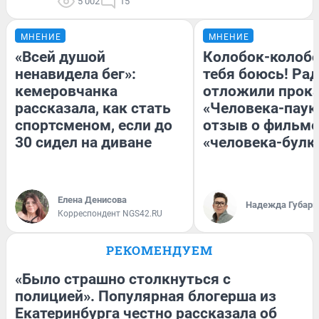
5 002
15
МНЕНИЕ
МНЕНИЕ
«Всей душой
Колобок-колобо
ненавидела бег»:
тебя боюсь! Рад
кемеровчанка
отложили прок
рассказала, как стать
«Человека-паук
спортсменом, если до
отзыв о фильме
30 сидел на диване
«человека-булк
Елена Денисова
Надежда Губарь
Корреспондент NGS42.RU
РЕКОМЕНДУЕМ
«Было страшно столкнуться с
полицией». Популярная блогерша из
Екатеринбурга честно рассказала об