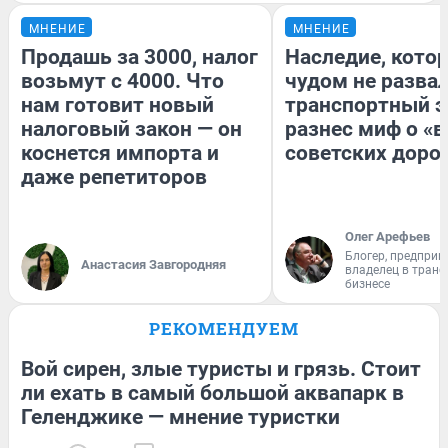
МНЕНИЕ
МНЕНИЕ
Продашь за 3000, налог
Наследие, кото
возьмут с 4000. Что
чудом не разва
нам готовит новый
транспортный э
налоговый закон — он
разнес миф о «
коснется импорта и
советских доро
даже репетиторов
Олег Арефьев
Блогер, предприн
Анастасия Завгородняя
владелец в тран
бизнесе
РЕКОМЕНДУЕМ
Вой сирен, злые туристы и грязь. Стоит
ли ехать в самый большой аквапарк в
Геленджике — мнение туристки