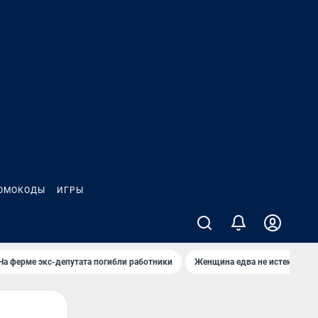
ОМОКОДЫ
ИГРЫ
На ферме экс-депутата погибли работники
Женщина едва не истекла кро