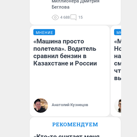
миллионера Дмитрия
Беглова
4 688
15
МНЕНИЕ
МНЕНИЕ
«Машина просто
«Мы ви
полетела». Водитель
Нолана
сравнил бензин в
настро
Казахстане и России
смотре
чтобы 
выгляд
Анатолий Кузнецов
На
РЕКОМЕНДУЕМ
«Кто-то считает меня