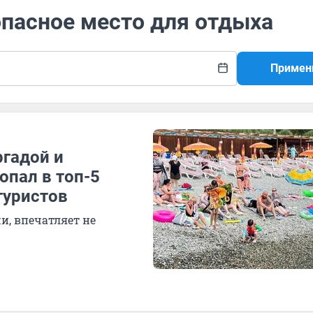
опасное место для отдыха
Примен
ргадой и
опал в топ-5
туристов
и, впечатляет не