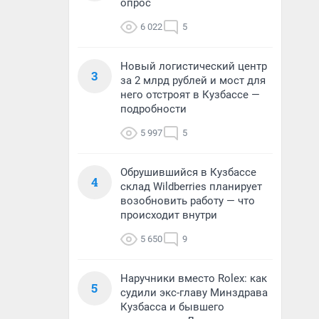
опрос
6 022
5
Новый логистический центр
3
за 2 млрд рублей и мост для
него отстроят в Кузбассе —
подробности
5 997
5
Обрушившийся в Кузбассе
4
склад Wildberries планирует
возобновить работу — что
происходит внутри
5 650
9
Наручники вместо Rolex: как
5
судили экс-главу Минздрава
Кузбасса и бывшего