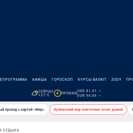
ЛЕПРОГРАММА
АФИША
ГОРОСКОП
КУРСЫ ВАЛЮТ
ZODY
ПР
USD 81,41
СЕЙЧАС
4
ПРОБКИ
+21°C
EUR 94,06
ый проезд с картой «Мир»
Кузбасский мэр-взяточник хочет домой
Я ОТДЫХА