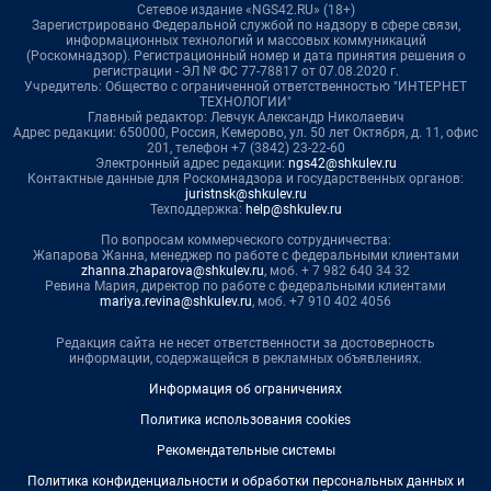
Сетевое издание «NGS42.RU» (18+)
Зарегистрировано Федеральной службой по надзору в сфере связи,
информационных технологий и массовых коммуникаций
(Роскомнадзор). Регистрационный номер и дата принятия решения о
регистрации - ЭЛ № ФС 77-78817 от 07.08.2020 г.
Учредитель: Общество с ограниченной ответственностью "ИНТЕРНЕТ
ТЕХНОЛОГИИ"
Главный редактор: Левчук Александр Николаевич
Адрес редакции: 650000, Россия, Кемерово, ул. 50 лет Октября, д. 11, офис
201, телефон +7 (3842) 23-22-60
Электронный адрес редакции:
ngs42@shkulev.ru
Контактные данные для Роскомнадзора и государственных органов:
juristnsk@shkulev.ru
Техподдержка:
help@shkulev.ru
По вопросам коммерческого сотрудничества:
Жапарова Жанна, менеджер по работе с федеральными клиентами
zhanna.zhaparova@shkulev.ru
, моб. + 7 982 640 34 32
Ревина Мария, директор по работе с федеральными клиентами
mariya.revina@shkulev.ru
, моб. +7 910 402 4056
Редакция сайта не несет ответственности за достоверность
информации, содержащейся в рекламных объявлениях.
Информация об ограничениях
Политика использования cookies
Рекомендательные системы
Политика конфиденциальности и обработки персональных данных и