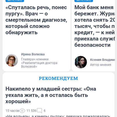
«Спуталась речь, понес
Мой банк меня
пургу». Врач — о
бережет. Журн
смертельном диагнозе,
хотела снять 20
который сложно
тысяч, чтобы п
обнаружить
кредит, — к ней
приехала служб
безопасности
Ирина Волкова
Главврач клиники
Ксения Владими
«Реабилитация доктора
Автор мнения
Волковой»
РЕКОМЕНДУЕМ
Накипело у младшей сестры: «Она
уехала жить, а я осталась быть
хорошей»
15 часов
11 536
6
«Не вольеры, а камеры пыток»: девушка пожаловалась