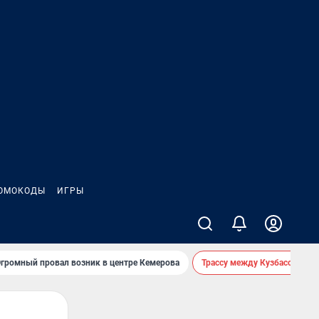
ОМОКОДЫ
ИГРЫ
громный провал возник в центре Кемерова
Трассу между Кузбассом и 