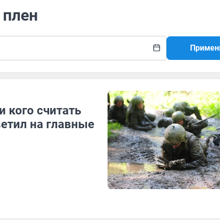
 плен
Примен
и кого считать
ветил на главные