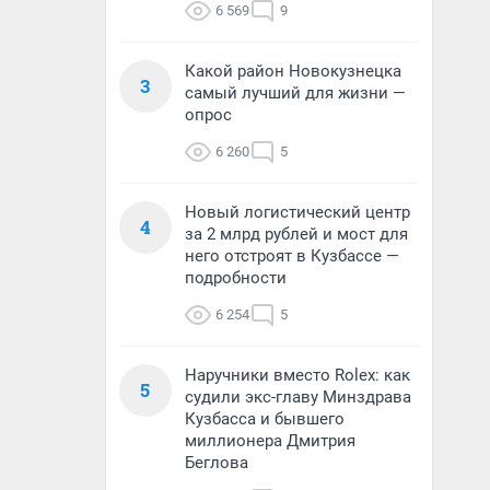
6 569
9
Какой район Новокузнецка
3
самый лучший для жизни —
опрос
6 260
5
Новый логистический центр
4
за 2 млрд рублей и мост для
него отстроят в Кузбассе —
подробности
6 254
5
Наручники вместо Rolex: как
5
судили экс-главу Минздрава
Кузбасса и бывшего
миллионера Дмитрия
Беглова