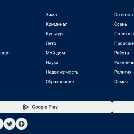
Зима
Он и она
Криминал
Осень
Культура
Политик
Лето
Происше
спорт
Мой дом
Работа
Наука
Развлеч
Недвижимость
Религия
Образование
Семья
Google Play