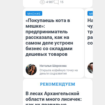
4 987
15
МНЕНИЕ
МНЕНИЕ
«Покупаешь кота в
Наслед
мешке»:
чудом 
предприниматель
трансп
рассказала, как на
разнес
самом деле устроен
советс
бизнес со складами
дешевых товаров
Ол
Наталья Шорохова
Бл
Открыла кофейную точку на
вл
деньги соцразвития
би
РЕКОМЕНДУЕМ
В лесах Архангельской
области много лисичек:
как их правильно