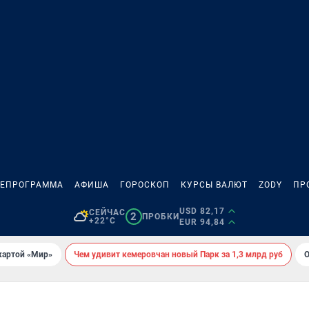
ЛЕПРОГРАММА
АФИША
ГОРОСКОП
КУРСЫ ВАЛЮТ
ZODY
ПР
USD 82,17
СЕЙЧАС
2
ПРОБКИ
+22°C
EUR 94,84
картой «Мир»
Чем удивит кемеровчан новый Парк за 1,3 млрд руб
О