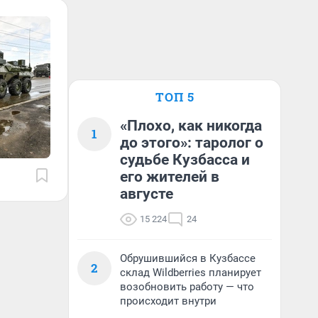
ТОП 5
«Плохо, как никогда
1
до этого»: таролог о
судьбе Кузбасса и
его жителей в
августе
15 224
24
Обрушившийся в Кузбассе
2
склад Wildberries планирует
возобновить работу — что
происходит внутри