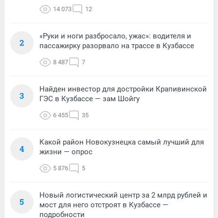
14 073
12
«Руки и ноги разбросало, ужас»: водителя и
2
пассажирку разорвало на трассе в Кузбассе
8 487
7
Найден инвестор для достройки Крапивинской
3
ГЭС в Кузбассе — зам Шойгу
6 455
35
Какой район Новокузнецка самый лучший для
4
жизни — опрос
5 876
5
Новый логистический центр за 2 млрд рублей и
5
мост для него отстроят в Кузбассе —
подробности