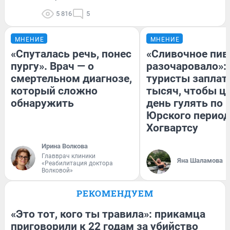
5 816
5
МНЕНИЕ
МНЕНИЕ
«Спуталась речь, понес
«Сливочное пив
пургу». Врач — о
разочаровало»:
смертельном диагнозе,
туристы заплат
который сложно
тысяч, чтобы ц
обнаружить
день гулять по 
Юрского период
Хогвартсу
Ирина Волкова
Главврач клиники
Яна Шаламова
«Реабилитация доктора
Волковой»
РЕКОМЕНДУЕМ
«Это тот, кого ты травила»: прикамца
приговорили к 22 годам за убийство