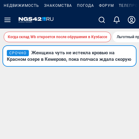
НЕДВИЖИМОСТЬ
ЗНАКОМСТВА
ПОГОДА
ФОРУМ
ТЕЛЕПРО
Когда склад Wb откроется после обрушения в Кузбассе
Льготный пр
Женщина чуть не истекла кровью на
СРОЧНО
Красном озере в Кемерово, пока полчаса ждала скорую