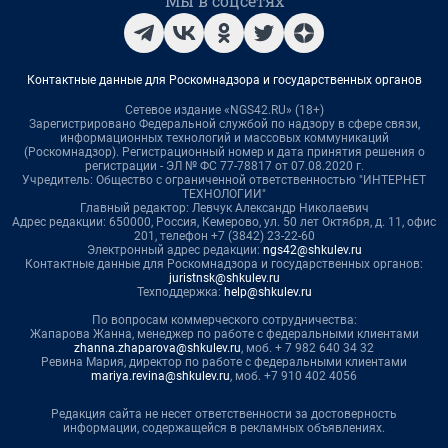
Мы в соцсетях
Контактные данные для Роскомнадзора и государственных органов
Сетевое издание «NGS42.RU» (18+)
Зарегистрировано Федеральной службой по надзору в сфере связи,
информационных технологий и массовых коммуникаций
(Роскомнадзор). Регистрационный номер и дата принятия решения о
регистрации - ЭЛ № ФС 77-78817 от 07.08.2020 г.
Учредитель: Общество с ограниченной ответственностью "ИНТЕРНЕТ
ТЕХНОЛОГИИ"
Главный редактор: Левчук Александр Николаевич
Адрес редакции: 650000, Россия, Кемерово, ул. 50 лет Октября, д. 11, офис
201, телефон +7 (3842) 23-22-60
Электронный адрес редакции:
ngs42@shkulev.ru
Контактные данные для Роскомнадзора и государственных органов:
juristnsk@shkulev.ru
Техподдержка:
help@shkulev.ru
По вопросам коммерческого сотрудничества:
Жапарова Жанна, менеджер по работе с федеральными клиентами
zhanna.zhaparova@shkulev.ru
, моб. + 7 982 640 34 32
Ревина Мария, директор по работе с федеральными клиентами
mariya.revina@shkulev.ru
, моб. +7 910 402 4056
Редакция сайта не несет ответственности за достоверность
информации, содержащейся в рекламных объявлениях.