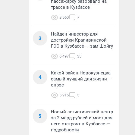
пассажирку разорвало на
трассе в Кузбассе
8 560
7
Найден инвестор для
3
достройки Крапивинской
ГЭС в Кузбассе — зам Шойгу
6 497
35
Какой район Новокузнецка
4
самый лучший для жизни —
опрос
5 915
5
Новый логистический центр
5
за 2 млрд рублей и мост для
него отстроят в Кузбассе —
подробности