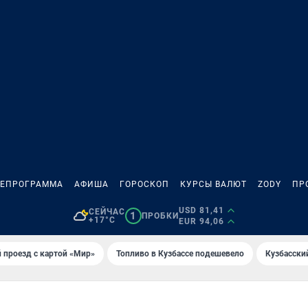
ЛЕПРОГРАММА
АФИША
ГОРОСКОП
КУРСЫ ВАЛЮТ
ZODY
ПР
USD 81,41
СЕЙЧАС
1
ПРОБКИ
+17°C
EUR 94,06
 проезд с картой «Мир»
Топливо в Кузбассе подешевело
Кузбасски