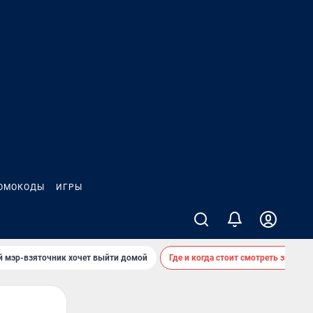
ОМОКОДЫ
ИГРЫ
й мэр-взяточник хочет выйти домой
Где и когда стоит смотреть звездоп