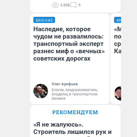
5 858
5
МНЕНИЕ
МНЕНИЕ
Наследие, которое
«Машин
чудом не развалилось:
полете
транспортный эксперт
сравни
разнес миф о «вечных»
Казахс
советских дорогах
Олег Арефьев
Блогер, предприниматель,
Ан
владелец в транспортном
бизнесе
РЕКОМЕНДУЕМ
«Я не жалуюсь».
Строитель лишился рук и